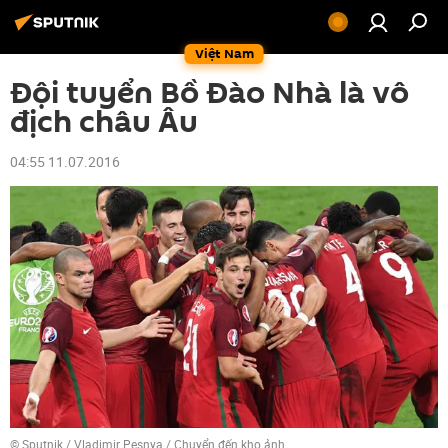
Việt Nam
Đội tuyển Bồ Đào Nhà là vô
địch châu Âu
04:55 11.07.2016
© Sputnik / Vladimir Pesnya
/
Chuyển đến kho ảnh