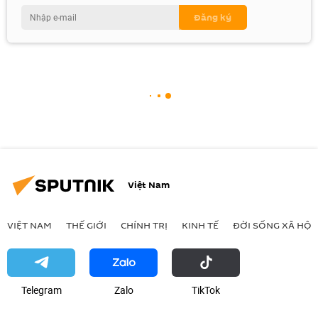
Việt Nam
VIỆT NAM
THẾ GIỚI
CHÍNH TRỊ
KINH TẾ
ĐỜI SỐNG XÃ HỘI
Telegram
Zalo
ТikТоk