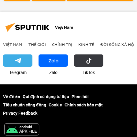
Việt Nam
VIỆT NAM
THẾ GIỚI
CHÍNH TRỊ
KINH TẾ
ĐỜI SỐNG XÃ HỘI
Telegram
Zalo
ТikТоk
Về đề án
Qui định sử dụng tư liệu
Phản hồi
Tiêu chuẩn cộng đồng
Cookie
Chính sách bảo mật
Privacy Feedback