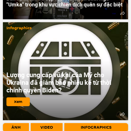
"Umka" trong khu vực chiến dịch quân sự đặc biệt
Infographics
Lượng cung cấp vũ khí của Mỹ cho
Ukraina đã giảm bao nhiêu kể từ thời
chính quyền Biden?
Xem
ẢNH
VIDEO
INFOGRAPHICS