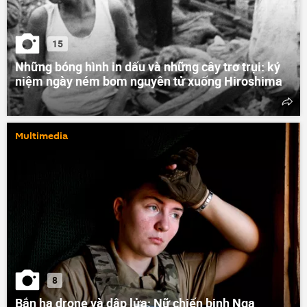
15
Những bóng hình in dấu và những cây trơ trụi: kỷ
niệm ngày ném bom nguyên tử xuống Hiroshima
Multimedia
8
Bắn hạ drone và dập lửa: Nữ chiến binh Nga