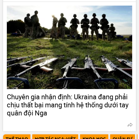
Chuyên gia nhận định: Ukraina đang phải
chịu thất bại mang tính hệ thống dưới tay
quân đội Nga
THỂ THAO
HỢP TÁC NGA-VIỆT
KHOA HỌC
QUÂN SỰ