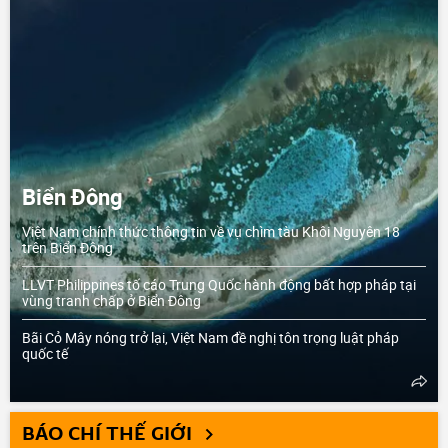
Biển Đông
Việt Nam chính thức thông tin về vụ chìm tàu Khôi Nguyên 18
trên Biển Đông
LLVT Philippines tố cáo Trung Quốc hành động bất hợp pháp tại
vùng tranh chấp ở Biển Đông
Bãi Cỏ Mây nóng trở lại, Việt Nam đề nghị tôn trọng luật pháp
quốc tế
BÁO CHÍ THẾ GIỚI