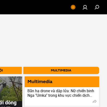
ỘI
MULTIMEDIA
Multimedia
Bắn hạ drone và dập lửa: Nữ chiến binh
Nga "Umka" trong khu vực chiến dịch
quân sự đặc biệt
ới dòng