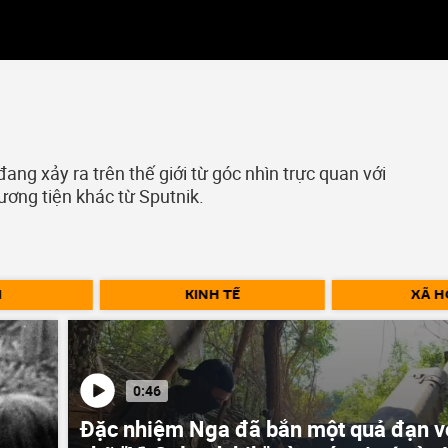
ng xảy ra trên thế giới từ góc nhìn trực quan với
ương tiện khác từ Sputnik.
I
KINH TẾ
XÃ H
0:46
Đặc nhiệm Nga đã bắn một quả đạn v