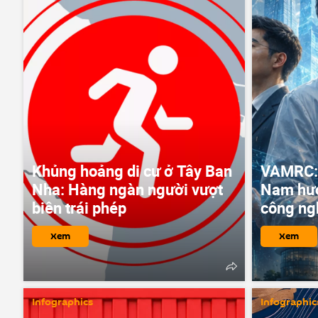
Khủng hoảng di cư ở Tây Ban
VAMRC: 
Nha: Hàng ngàn người vượt
Nam hướ
biên trái phép
công ng
Xem
Xem
Infographics
Infographic