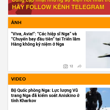
ẢNH
"Viva, Avia!": “Các hiệp sĩ Nga” và
“Chuyến bay đầu tiên” tại Triển lãm
Hàng không kỷ niệm ở Nga
12
VIDEO
Bộ Quốc phòng Nga: Lực lượng Vũ
trang Nga đã kiểm soát Aniskino ở
tỉnh Kharkov