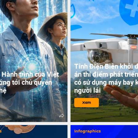
Tỉnh Điện Biên khởi 
Hành trình của Việt
án thí điểm phát triển
ng tới chủ quyền
có sử dụng máy bay 
hệ
người lái
Xem
s
Infographics