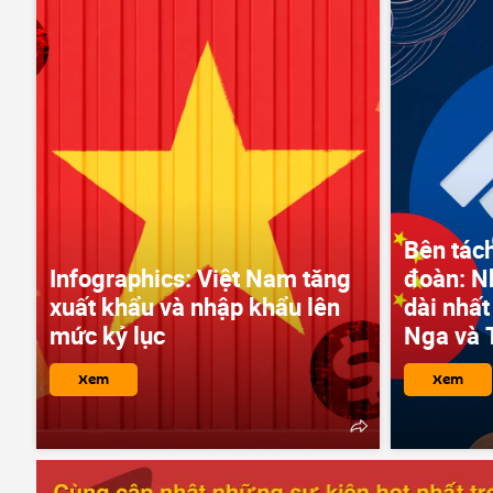
Bên tách
Infographics: Việt Nam tăng
đoàn: N
xuất khẩu và nhập khẩu lên
dài nhất
mức kỷ lục
Nga và 
Xem
Xem