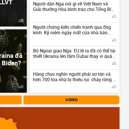
 LLVT
Người dân Nga nói gì về Việt Nam và
Giải thưởng Hòa bình trao cho Tổng Bí
thư, Chủ tịch nước Tô Lâm?
Người chứng kiến chiến tranh qua ống
kính. Kỷ niệm ngày mất của nhà báo
ảnh người Nga Andrey Stenin
Bộ Ngoại giao Nga: EU lẽ ra đã có thể tái
raina đã
thiết Ukraina lên tầm Dubai thay vì quân
sự hóa nước này
n Biden?
Hàng chục nghìn người phải sơ tán và
hơn 700 tòa nhà bị thiêu rụi: cháy rừng ở
bang Washington
VIDEO