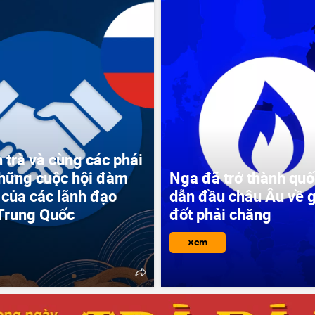
 trà và cùng các phái
hững cuộc hội đàm
Nga đã trở thành quố
 của các lãnh đạo
dẫn đầu châu Âu về g
Trung Quốc
đốt phải chăng
Xem