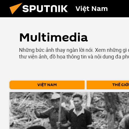
Việt Nam
Multimedia
Những bức ảnh thay ngàn lời nói. Xem những gì đa
thư viện ảnh, đồ họa thông tin và nội dung đa ph
VIỆT NAM
THẾ GIỚ