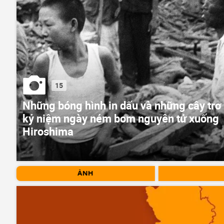
15
Những bóng hình in dấu và những cây trơ t
kỷ niệm ngày ném bom nguyên tử xuống
Hiroshima
ẢNH