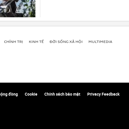
CHÍNH TRỊ
KINH TẾ
ĐỜI SỐNG XÃ HỘI
MULTIMEDIA
cộng đồng
Cookie
Chính sách bảo mật
Privacy Feedback