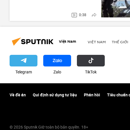
0:38
Việt Nam
VIỆT NAM
THẾ GIỚI
Telegram
Zalo
ТikТоk
Về đề án
Qui định sử dụng tư liệu
Phản hồi
Tiêu chuẩn 
© 2026 Sputnik Giữ toàn bộ bản quyền. 18+