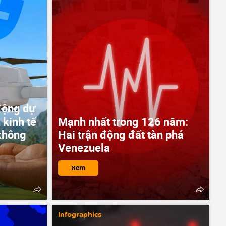
động dự
 kinh tế
Mạnh nhất trong 126 năm:
không
Hai trận động đất tàn phá
Venezuela
Xem
Infographics