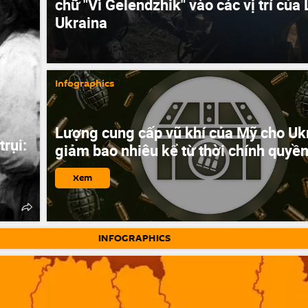
chữ "Vì Gelendzhik" vào các vị trí của
Ukraina
Infographics
Lượng cung cấp vũ khí của Mỹ cho Uk
rụi:
giảm bao nhiêu kể từ thời chính quyề
Xem
INFOGRAPHICS