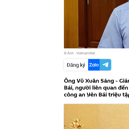
© Ảnh : VietnamNet
Đăng ký
Ông Vũ Xuân Sáng - Giá
Bái, người liên quan đến
công an Yên Bái triệu tậ