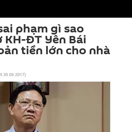
ai phạm gì sao
ở KH-ĐT Yên Bái
oản tiền lớn cho nhà
05 30.06.2017
)