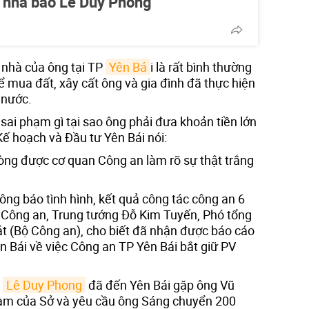
ố nhà báo Lê Duy Phong
 nhà của ông tại TP
Yên Bá
i là rất bình thường
để mua đất, xây cất ông và gia đình đã thực hiện
 nước.
 sai phạm gì tại sao ông phải đưa khoản tiền lớn
ế hoạch và Đầu tư Yên Bái nói:
lòng được cơ quan Công an làm rõ sự thật trắng
hông báo tình hình, kết quả công tác công an 6
Công an, Trung tướng Đỗ Kim Tuyến, Phó tổng
t (Bộ Công an), cho biết đã nhận được báo cáo
n Bái về việc Công an TP Yên Bái bắt giữ PV
V
Lê Duy Phong
đã đến Yên Bái gặp ông Vũ
ạm của Sở và yêu cầu ông Sáng chuyển 200