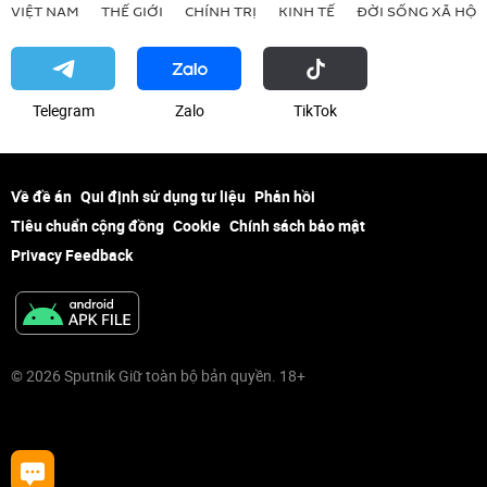
VIỆT NAM
THẾ GIỚI
CHÍNH TRỊ
KINH TẾ
ĐỜI SỐNG XÃ HỘI
Telegram
Zalo
ТikТоk
Về đề án
Qui định sử dụng tư liệu
Phản hồi
Tiêu chuẩn cộng đồng
Cookie
Chính sách bảo mật
Privacy Feedback
© 2026 Sputnik Giữ toàn bộ bản quyền. 18+