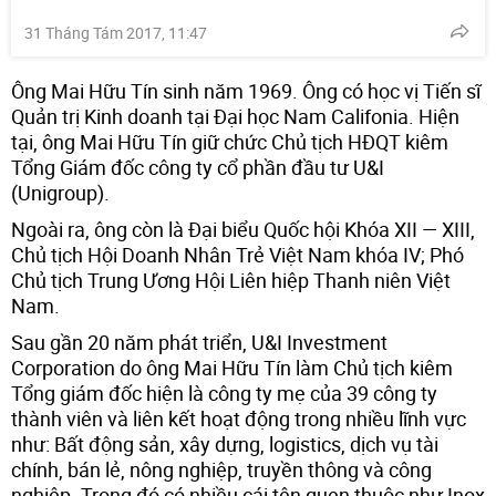
31 Tháng Tám 2017, 11:47
Ông Mai Hữu Tín sinh năm 1969. Ông có học vị Tiến sĩ
Quản trị Kinh doanh tại Đại học Nam Califonia. Hiện
tại, ông Mai Hữu Tín giữ chức Chủ tịch HĐQT kiêm
Tổng Giám đốc công ty cổ phần đầu tư U&I
(Unigroup).
Ngoài ra, ông còn là Đại biểu Quốc hội Khóa XII — XIII,
Chủ tịch Hội Doanh Nhân Trẻ Việt Nam khóa IV; Phó
Chủ tịch Trung Ương Hội Liên hiệp Thanh niên Việt
Nam.
Sau gần 20 năm phát triển, U&I Investment
Corporation do ông Mai Hữu Tín làm Chủ tịch kiêm
Tổng giám đốc hiện là công ty mẹ của 39 công ty
thành viên và liên kết hoạt động trong nhiều lĩnh vực
như: Bất động sản, xây dựng, logistics, dịch vụ tài
chính, bán lẻ, nông nghiệp, truyền thông và công
nghiệp. Trong đó có nhiều cái tên quen thuộc như Inox