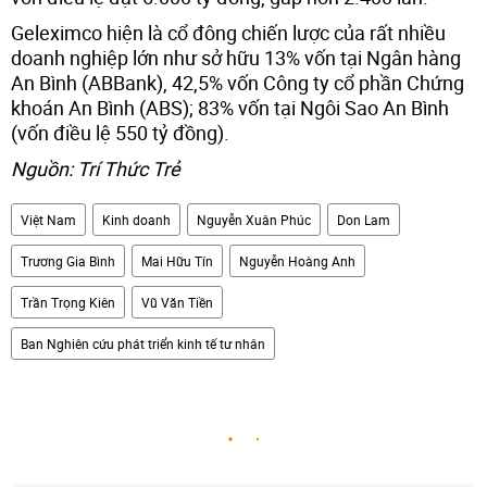
Geleximco hiện là cổ đông chiến lược của rất nhiều
doanh nghiệp lớn như sở hữu 13% vốn tại Ngân hàng
An Bình (ABBank), 42,5% vốn Công ty cổ phần Chứng
khoán An Bình (ABS); 83% vốn tại Ngôi Sao An Bình
(vốn điều lệ 550 tỷ đồng).
Nguồn: Trí Thức Trẻ
Việt Nam
Kinh doanh
Nguyễn Xuân Phúc
Don Lam
Trương Gia Bình
Mai Hữu Tín
Nguyễn Hoàng Anh
Trần Trọng Kiên
Vũ Văn Tiền
Ban Nghiên cứu phát triển kinh tế tư nhân