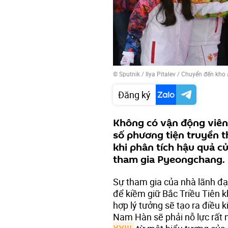
© Sputnik / Ilya Pitalev
/
Chuyển đến kho
Đăng ký
Không có vận động viên 
số phương tiện truyền 
khi phân tích hậu quả c
tham gia Pyeongchang.
Sự tham gia của nhà lãnh đạ
để kiềm giữ Bắc Triều Tiên k
hợp lý tưởng sẽ tạo ra điều 
Nam Hàn sẽ phải nỗ lực rất