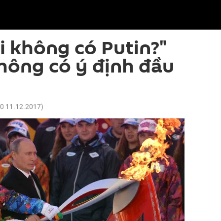
i không có Putin?"
hông có ý định đầu
40 11.12.2017
)