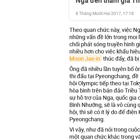
Nga đến tham gia Th
8 Tháng Mười Hai 2017, 17:18
Theo quan chức này, việc Ng
những vấn đề lớn trong mọi l
chối phát sóng truyền hình g
nhiều hơn cho việc khẩu hiệ
Moon Jae-in
thúc đẩy, đã b
Ông đã nhiều lần tuyên bố ô
thi đấu tại Pyeongchang, đề 
hội Olympic tiếp theo tại To
hòa bình trên bán đảo Triều T
sự hỗ trợ của Nga, quốc gia c
Bình Nhưỡng, sẽ là vô cùng
hội, thì sẽ có ít lý do để đi
Pyeongchang.
Vì vậy, như đã nói trong cuộ
một quan chức khác trong vă