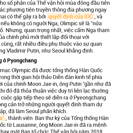
 cho số phận của Thế vận hội mùa đông đầu tiên
Các phương tiện truyền thông địa phương ngay
 hại có thể gây ra bởi
quyết định của IOC
, và
 nếu không có người Nga, Olimpic sẽ là "nửa
 lỗ. Nhưng, quan trọng nhất, việc cấm Nga tham
a chính phủ mới thiết lập đối thoại với
cùng, rất nhiều điều phụ thuộc vào sự quan
g Vladimir Putin, như Seoul khẳng định.
g ở Pyongchang
ai mạc Olympic đã được tổng thống Hàn Quốc
ong thời gian hội thảo Diễn đàn kinh tế phía
ời của chính Moon Jae-in, ông Putin "gần như đã
hi đó đã thỏa thuận việc duy trì liên lạc thường
cuộc gặp tiếp theo sẽ diễn ra ở Pyeongchang.
hông cản trở những người quyết định tham dự
 lập, đã làm Seoul phấn khích.
s"
, thành viên Ban thư ký của Tổng thống Hàn
y sốc từ Lausanne, ông Moon Jae-in đã ra mệnh
 thay mặt Ban tổ chức Thế vận hội năm 2018