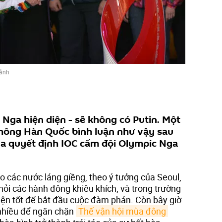
 ảnh
Nga hiện diện - sẽ không có Putin. Một
thông Hàn Quốc bình luận như vậy sau
ủa quyết định IOC cấm đội Olympic Nga
o các nước láng giềng, theo ý tưởng của Seoul,
hỏi các hành động khiêu khích, và trong trường
kiện tốt để bắt đầu cuộc đàm phán. Còn bây giờ
 nhiều để ngăn chặn
Thế vận hội mùa đông 