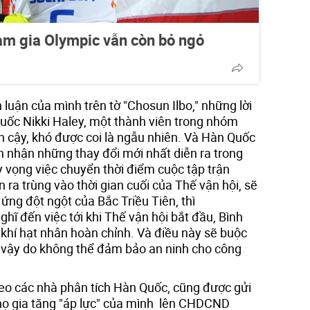
am gia Olympic vẫn còn bỏ ngỏ
 luận của mình trên tờ "Chosun Ilbo," những lời
Quốc Nikki Haley, một thành viên trong nhóm
n cậy, khó được coi là ngẫu nhiên. Và Hàn Quốc
n nhận những thay đổi mới nhất diễn ra trong
 vọng việc chuyển thời điểm cuộc tập trận
ra trùng vào thời gian cuối của Thế vận hội, sẽ
ng đột ngột của Bắc Triều Tiên, thì
ĩ đến việc tới khi Thế vận hội bắt đầu, Bình
khí hạt nhân hoàn chỉnh. Và điều này sẽ buộc
vậy do không thể đảm bảo an ninh cho công
heo các nhà phân tích Hàn Quốc, cũng được gửi
họ gia tăng "áp lực" của mình lên CHDCND