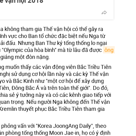
ế vận hội 2018
a không tham gia Thế vận hội có thể gây ra
ĩnh vực cho Ban tổ chức đặc biệt nếu Nga từ
iải đấu. Nhưng Ban Thư ký tổng thống lo ngại
u "Olympic của hòa bình" mà từ lâu đã được
ông 
ị giáng một đòn nặng.
ng muốn thấy các vận động viên Bắc Triều Tiên
nghị sử dụng cơ hội lần này và các kỳ Thế vận
kyo và Bắc Kinh như "một cơ hội để xây dựng
iên, Đông Bắc Á và trên toàn thế giới". Do đó,
hia sẻ ý tưởng này và có các kênh giao tiếp với
 quan trọng. Nếu người Nga không đến Thế vận
ện Kremlin thuyết phục Bắc Triều Tiên tham gia
c phỏng vấn với "Korea JoongAng Daily", theo
n phòng tổng thống Moon Jae-in, họ có ý định