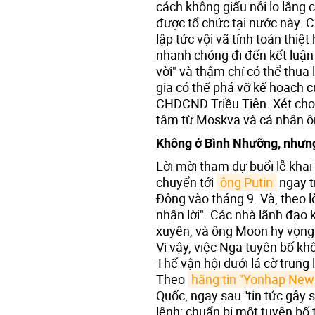
cách không giấu nỗi lo lắng
được tổ chức tại nước này. 
lập tức vội vã tính toán thiệt
nhanh chóng đi đến kết luận
vời" và thậm chí có thể thua
gia có thể phá vỡ kế hoạch củ
CHDCND Triều Tiên. Xét cho 
tâm từ Moskva và cá nhân ôn
Không ở Bình Nhưỡng, nhưn
Lời mời tham dự buổi lễ kh
chuyển tới
ông Putin
ngay tr
Đông vào tháng 9. Và, theo l
nhận lời". Các nhà lãnh đạo k
xuyên, và ông Moon hy vọng 
Vì vậy, việc Nga tuyên bố k
Thế vận hội dưới lá cờ trung
Theo
hãng tin "Yonhap New
Quốc, ngay sau ''tin tức gâ
lệnh: chuẩn bị một tuyên bố