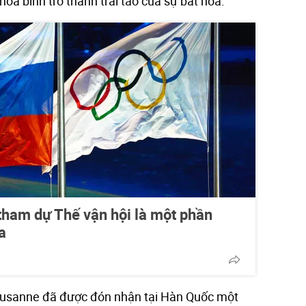
òa bình trở thành trái táo của sự bất hòa.
m dự Thế vận hội là một phần
a
Lausanne đã được đón nhận tại Hàn Quốc một