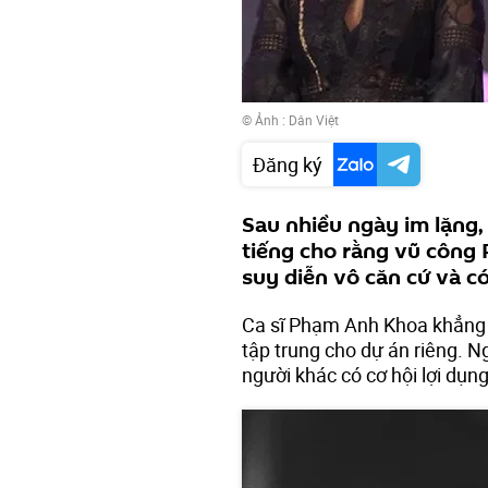
© Ảnh :
Dân Việt
Đăng ký
Sau nhiều ngày im lặng,
tiếng cho rằng vũ công 
suy diễn vô căn cứ và có
Ca sĩ Phạm Anh Khoa khẳng đ
tập trung cho dự án riêng. N
người khác có cơ hội lợi dụn