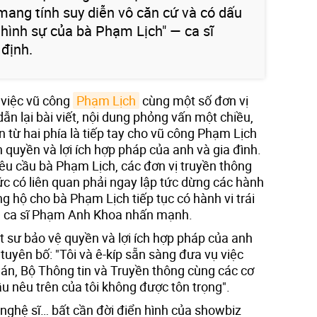
 mang tính suy diễn vô căn cứ và có dấu
 hình sự của bà Phạm Lịch" — ca sĩ
định.
 việc vũ công
Phạm Lịch
cùng một số đơn vị
ẫn lại bài viết, nội dung phỏng vấn một chiều,
 từ hai phía là tiếp tay cho vũ công Phạm Lịch
uyền và lợi ích hợp pháp của anh và gia đình.
 yêu cầu bà Phạm Lịch, các đơn vị truyền thông
ức có liên quan phải ngay lập tức dừng các hành
, ủng hộ cho bà Phạm Lịch tiếp tục có hành vi trái
 — ca sĩ Phạm Anh Khoa nhấn mạnh.
ật sư bảo vệ quyền và lợi ích hợp pháp của anh
uyên bố: "Tôi và ê-kíp sẵn sàng đưa vụ việc
a án, Bộ Thông tin và Truyền thông cùng các cơ
 nêu trên của tôi không được tôn trọng".
ghệ sĩ… bất cần đời điển hình của showbiz