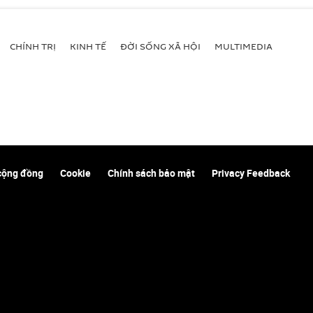
CHÍNH TRỊ
KINH TẾ
ĐỜI SỐNG XÃ HỘI
MULTIMEDIA
cộng đồng
Cookie
Chính sách bảo mật
Privacy Feedback