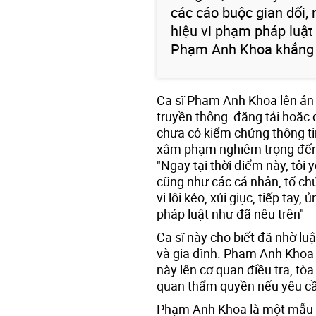
các cáo buộc gian dối,
hiệu vi phạm pháp luật
Phạm Anh Khoa khẳng 
Ca sĩ Phạm Anh Khoa lên án
truyền thông đăng tải hoặc d
chưa có kiểm chứng thông tin
xâm phạm nghiêm trọng đến q
"Ngay tại thời điểm này, tôi
cũng như các cá nhân, tổ ch
vi lôi kéo, xúi giục, tiếp tay
pháp luật như đã nêu trên"
Ca sĩ này cho biết đã nhờ lu
và gia đình. Phạm Anh Khoa t
này lên cơ quan điều tra, tò
quan thẩm quyền nếu yêu cầu
Phạm Anh Khoa là một mẫu n