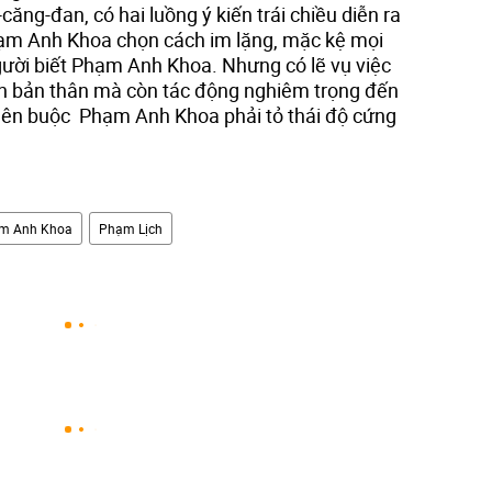
-căng-đan, có hai luồng ý kiến trái chiều diễn ra
hạm Anh Khoa chọn cách im lặng, mặc kệ mọi
gười biết Phạm Anh Khoa. Nhưng có lẽ vụ việc
n bản thân mà còn tác động nghiêm trọng đến
n nên buộc Phạm Anh Khoa phải tỏ thái độ cứng
m Anh Khoa
Phạm Lịch