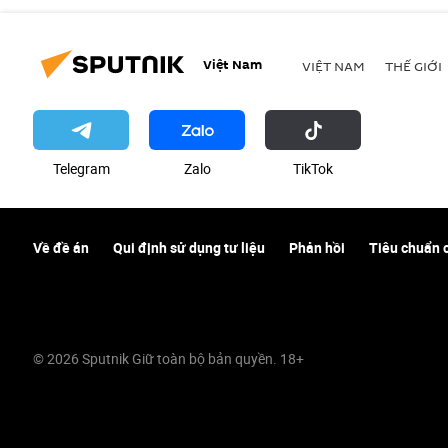
Việt Nam
VIỆT NAM
THẾ GIỚI
Telegram
Zalo
ТikТоk
Về đề án
Qui định sử dụng tư liệu
Phản hồi
Tiêu chuẩn 
© 2026 Sputnik Giữ toàn bộ bản quyền. 18+