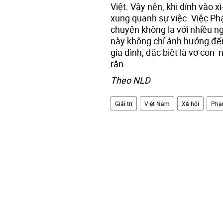
Việt. Vậy nên, khi dính vào xì
xung quanh sự việc. Việc P
chuyện không lạ với nhiều n
này không chỉ ảnh hưởng đế
gia đình, đặc biệt là vợ co
rắn.
Theo NLD
Giải trí
Việt Nam
Xã hội
Phạ