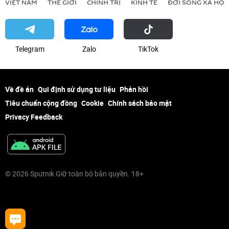
VIỆT NAM
THẾ GIỚI
CHÍNH TRỊ
KINH TẾ
ĐỜI SỐNG XÃ HỘI
Telegram
Zalo
ТikТоk
Về đề án
Qui định sử dụng tư liệu
Phản hồi
Tiêu chuẩn cộng đồng
Cookie
Chính sách bảo mật
Privacy Feedback
© 2026 Sputnik Giữ toàn bộ bản quyền. 18+