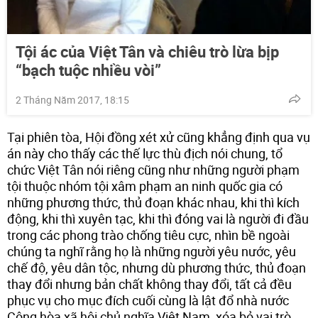
Tội ác của Việt Tân và chiêu trò lừa bịp
“bạch tuộc nhiều vòi”
2 Tháng Năm 2017, 18:15
Tại phiên tòa, Hội đồng xét xử cũng khẳng định qua vụ
án này cho thấy các thế lực thù địch nói chung, tổ
chức Việt Tân nói riêng cũng như những người phạm
tội thuộc nhóm tội xâm phạm an ninh quốc gia có
những phương thức, thủ đoạn khác nhau, khi thì kích
động, khi thì xuyên tạc, khi thì đóng vai là người đi đầu
trong các phong trào chống tiêu cực, nhìn bề ngoài
chúng ta nghĩ rằng họ là những người yêu nước, yêu
chế độ, yêu dân tộc, nhưng dù phương thức, thủ đoạn
thay đổi nhưng bản chất không thay đổi, tất cả đều
phục vụ cho mục đích cuối cùng là lật đổ nhà nước
Cộng hòa xã hội chủ nghĩa Việt Nam, xóa bỏ vai trò