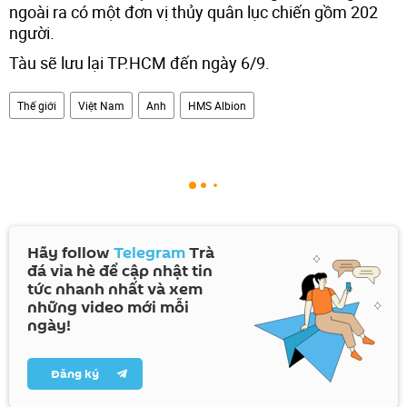
ngoài ra có một đơn vị thủy quân lục chiến gồm 202
người.
Tàu sẽ lưu lại TP.HCM đến ngày 6/9.
Thế giới
Việt Nam
Anh
HMS Albion
Hãy follow
Telegram
Trà
đá vỉa hè để cập nhật tin
tức nhanh nhất và xem
những video mới mỗi
ngày!
Đăng ký