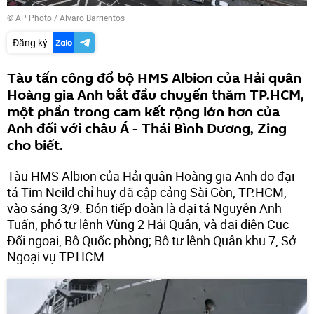
© AP Photo / Alvaro Barrientos
Đăng ký
Tàu tấn công đổ bộ HMS Albion của Hải quân
Hoàng gia Anh bắt đầu chuyến thăm TP.HCM,
một phần trong cam kết rộng lớn hơn của
Anh đối với châu Á - Thái Bình Dương, Zing
cho biết.
Tàu HMS Albion của Hải quân Hoàng gia Anh do đại
tá Tim Neild chỉ huy đã cập cảng Sài Gòn, TP.HCM,
vào sáng 3/9. Đón tiếp đoàn là đại tá Nguyễn Anh
Tuấn, phó tư lệnh Vùng 2 Hải Quân, và đại diện Cục
Đối ngoại, Bộ Quốc phòng; Bộ tư lệnh Quân khu 7, Sở
Ngoại vụ TP.HCM…