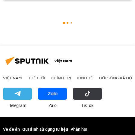
Việt Nam
VIỆT NAM
THẾ GIỚI
CHÍNH TRỊ
KINH TẾ
ĐỜI SỐNG XÃ HỘI
Telegram
Zalo
ТikТоk
Về đề án
Qui định sử dụng tư liệu
Phản hồi