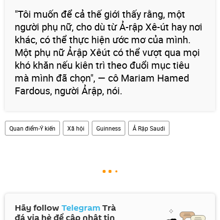
"Tôi muốn để cả thế giới thấy rằng, một
người phụ nữ, cho dù từ Ả-rập Xê-út hay nơi
khác, có thể thực hiện ước mơ của mình.
Một phụ nữ Ảrập Xêút có thể vượt qua mọi
khó khăn nếu kiên trì theo đuổi mục tiêu
mà mình đã chọn", — cô Mariam Hamed
Fardous, người Ảrập, nói.
Quan điểm-Ý kiến
Xã hội
Guinness
Ả Rập Saudi
Hãy follow
Telegram
Trà
đá vỉa hè để cập nhật tin