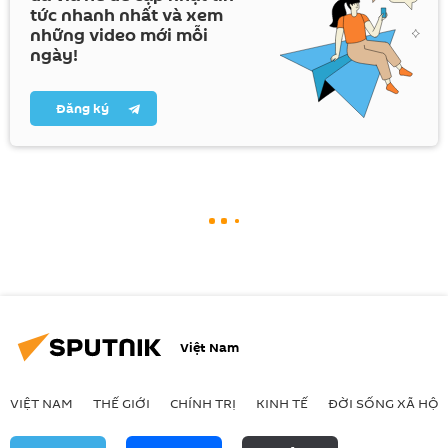
tức nhanh nhất và xem
những video mới mỗi
ngày!
Đăng ký
Việt Nam
VIỆT NAM
THẾ GIỚI
CHÍNH TRỊ
KINH TẾ
ĐỜI SỐNG XÃ HỘI