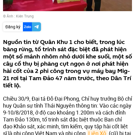
© Ảnh :
Kiên Trung
Đăng ký
Nguồn tin từ Quân Khu 1 cho biết, trong lúc
băng rừng, tổ trinh sát đặc biệt đã phát hiện
một số mảnh nhôm nhỏ dưới khe suối, một số
cây cổ thụ bị phăng cụt ngọn ở nơi phát hiện
hài cốt của 2 phi công trong vụ máy bay Mig-
21 rơi tại Tam Đảo 47 năm trước, theo Dân Trí
tiết lộ.
Chiều 30/9, Đại tá Đỗ Đại Phong, Chỉ huy trưởng Bộ chỉ
huy Quân sự tỉnh Thái Nguyên thông tin: Vào các ngày
9-10/8/2018, ở độ cao khoảng 1.200m và cách đỉnh
Tam Đảo 130m, tổ trinh sát đặc biệt thuộc Ban chỉ
đạo Khảo sát, xác minh, tìm kiếm, quy tập hài cốt liệt
sĩ là phi công Việt Nam và phi công
Liên Xô
(cũ) bị tai