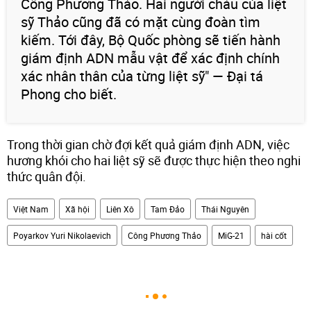
Công Phương Thảo. Hai người cháu của liệt
sỹ Thảo cũng đã có mặt cùng đoàn tìm
kiếm. Tới đây, Bộ Quốc phòng sẽ tiến hành
giám định ADN mẫu vật để xác định chính
xác nhân thân của từng liệt sỹ" — Đại tá
Phong cho biết.
Trong thời gian chờ đợi kết quả giám định ADN, việc
hương khói cho hai liệt sỹ sẽ được thực hiện theo nghi
thức quân đội.
Việt Nam
Xã hội
Liên Xô
Tam Đảo
Thái Nguyên
Poyarkov Yuri Nikolaevich
Công Phương Thảo
MiG-21
hài cốt