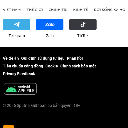
VIỆT NAM
THẾ GIỚI
CHÍNH TRỊ
KINH TẾ
ĐỜI SỐNG XÃ HỘI
Telegram
Zalo
ТikТоk
Về đề án
Qui định sử dụng tư liệu
Phản hồi
Tiêu chuẩn cộng đồng
Cookie
Chính sách bảo mật
Privacy Feedback
© 2026 Sputnik Giữ toàn bộ bản quyền. 18+