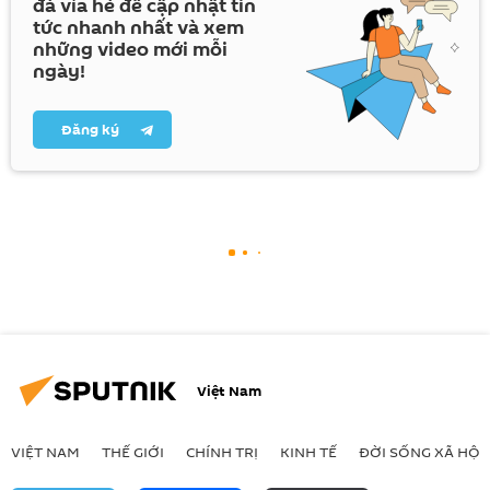
đá vỉa hè để cập nhật tin
tức nhanh nhất và xem
những video mới mỗi
ngày!
Đăng ký
Việt Nam
VIỆT NAM
THẾ GIỚI
CHÍNH TRỊ
KINH TẾ
ĐỜI SỐNG XÃ HỘI