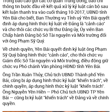
Trong báo cáo gửi các cơ quan Trung ương, báo chí
thông tin bước đầu về kết quả xử lý kỷ luật cán bộ sau
kết luận thanh tra vào cuối tháng 10-2017, UBND tỉnh
Yên Bái cho biết, Ban Thường vụ Tỉnh uỷ Yên Bái quyết
định áp dụng hình thức kỷ luật về Đảng là "cảnh cáo"
và cho thôi các chức vụ Bí thư Đảng ủy, Ủy viên Ban
Chấp hành Đảng bộ Sở Tài nguyên và Môi trường đối
với ông Phạm Sỹ Quý.
Về chính quyền, Yên Bái quyết định kỷ luật ông Phạm
Sỹ Quý bằng hình thức "cảnh cáo", cho thôi chức vụ
Giám đốc Sở Tài nguyên và Môi trường; điều động giữ
chức vụ Phó chánh Văn phòng HĐND tỉnh Yên Bái.
Ông Trần Xuân Thủy, Chủ tịch UBND Thành phố Yên
Bái, cũng bị áp dụng hình thức kỷ luật "khiển trách"; về
chính quyền, áp dụng hình thức kỷ luật "khiển trách".
Ông Nguyễn Yên Hiền — Phó Chủ tịch UBND TP Yên
Bái — cũng bị kỷ luật "khiển trách" về Đảng và về chính
quyền.