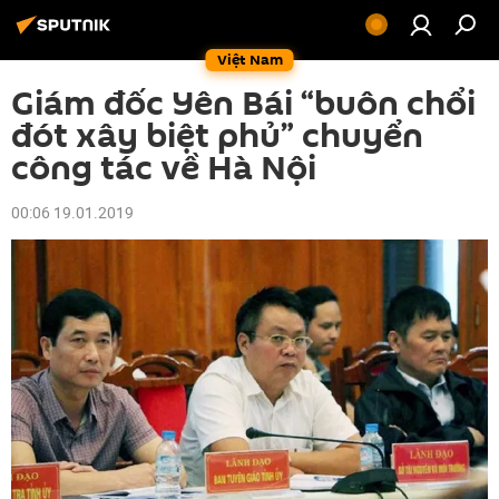
Việt Nam
Giám đốc Yên Bái “buôn chổi
đót xây biệt phủ” chuyển
công tác về Hà Nội
00:06 19.01.2019