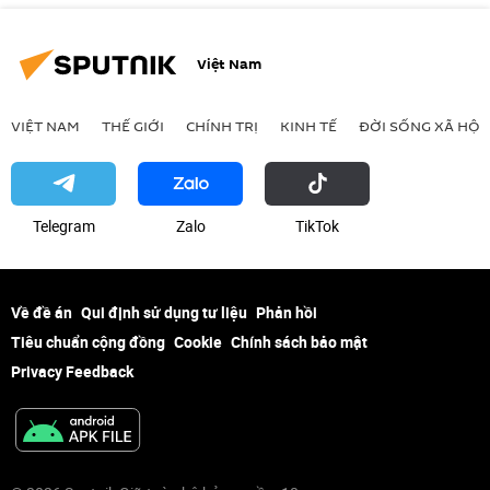
Việt Nam
VIỆT NAM
THẾ GIỚI
CHÍNH TRỊ
KINH TẾ
ĐỜI SỐNG XÃ HỘI
Telegram
Zalo
ТikТоk
Về đề án
Qui định sử dụng tư liệu
Phản hồi
Tiêu chuẩn cộng đồng
Cookie
Chính sách bảo mật
Privacy Feedback