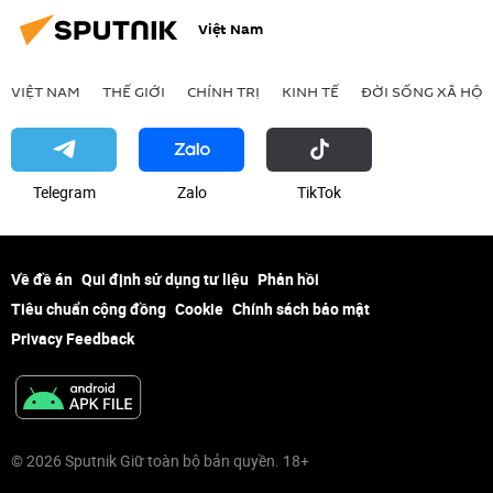
Việt Nam
VIỆT NAM
THẾ GIỚI
CHÍNH TRỊ
KINH TẾ
ĐỜI SỐNG XÃ HỘI
Telegram
Zalo
ТikТоk
Về đề án
Qui định sử dụng tư liệu
Phản hồi
Tiêu chuẩn cộng đồng
Cookie
Chính sách bảo mật
Privacy Feedback
© 2026 Sputnik Giữ toàn bộ bản quyền. 18+