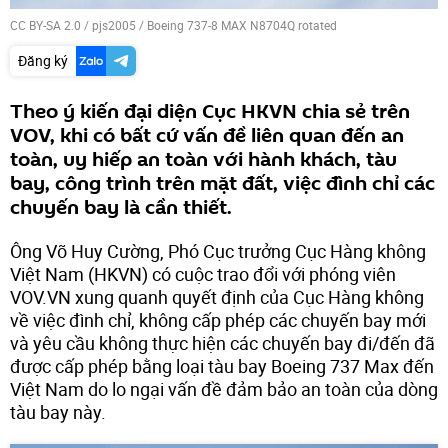
CC BY-SA 2.0
/
pjs2005
/
Boeing 737-8 MAX N8704Q rotated
Đăng ký
Theo ý kiến đại diện Cục HKVN chia sẻ trên
VOV, khi có bất cứ vấn đề liên quan đến an
toàn, uy hiếp an toàn với hành khách, tàu
bay, công trình trên mặt đất, việc đình chỉ các
chuyến bay là cần thiết.
Ông Võ Huy Cường, Phó Cục trưởng Cục Hàng không
Việt Nam (HKVN) có cuộc trao đổi với phóng viên
VOV.VN xung quanh quyết định của Cục Hàng không
về việc đình chỉ, không cấp phép các chuyến bay mới
và yêu cầu không thực hiện các chuyến bay đi/đến đã
được cấp phép bằng loại tàu bay Boeing 737 Max đến
Việt Nam do lo ngại vấn đề đảm bảo an toàn của dòng
tàu bay này.