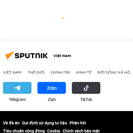
Việt Nam
VIỆT NAM
THẾ GIỚI
CHÍNH TRỊ
KINH TẾ
ĐỜI SỐNG XÃ HỘI
Telegram
Zalo
ТikТоk
Về đề án
Qui định sử dụng tư liệu
Phản hồi
Tiêu chuẩn cộng đồng
Cookie
Chính sách bảo mật