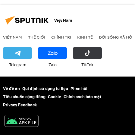
Việt Nam
VIỆT NAM
THẾ GIỚI
CHÍNH TRỊ
KINH TẾ
ĐỜI SỐNG XÃ HỘI
Telegram
Zalo
ТikТоk
Về đề án
Qui định sử dụng tư liệu
Phản hồi
Tiêu chuẩn cộng đồng
Cookie
Chính sách bảo mật
Privacy Feedback