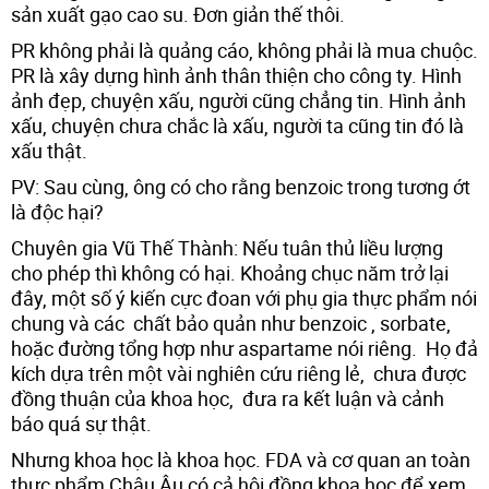
sản xuất gạo cao su. Đơn giản thế thôi.
PR không phải là quảng cáo, không phải là mua chuộc.
PR là xây dựng hình ảnh thân thiện cho công ty. Hình
ảnh đẹp, chuyện xấu, người cũng chẳng tin. Hình ảnh
xấu, chuyện chưa chắc là xấu, người ta cũng tin đó là
xấu thật.
PV: Sau cùng, ông có cho rằng benzoic trong tương ớt
là độc hại?
Chuyên gia Vũ Thế Thành: Nếu tuân thủ liều lượng
cho phép thì không có hại. Khoảng chục năm trở lại
đây, một số ý kiến cực đoan với phụ gia thực phẩm nói
chung và các chất bảo quản như benzoic , sorbate,
hoặc đường tổng hợp như aspartame nói riêng. Họ đả
kích dựa trên một vài nghiên cứu riêng lẻ, chưa được
đồng thuận của khoa học, đưa ra kết luận và cảnh
báo quá sự thật.
Nhưng khoa học là khoa học. FDA và cơ quan an toàn
thực phẩm Châu Âu có cả hội đồng khoa học để xem