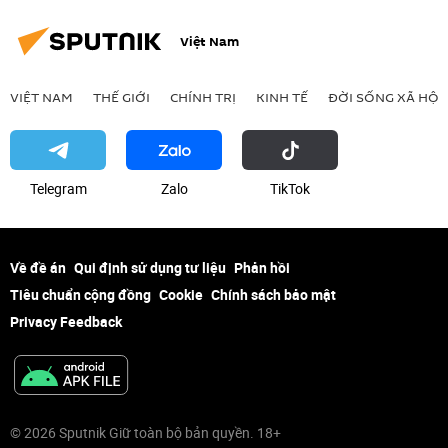
Việt Nam
VIỆT NAM
THẾ GIỚI
CHÍNH TRỊ
KINH TẾ
ĐỜI SỐNG XÃ HỘI
Telegram
Zalo
ТikТоk
Về đề án
Qui định sử dụng tư liệu
Phản hồi
Tiêu chuẩn cộng đồng
Cookie
Chính sách bảo mật
Privacy Feedback
© 2026 Sputnik Giữ toàn bộ bản quyền. 18+