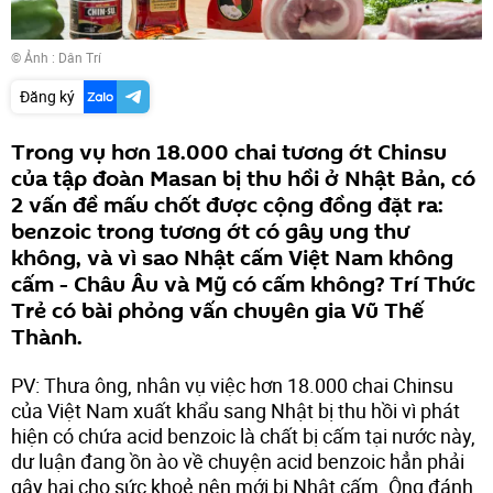
© Ảnh :
Dân Trí
Đăng ký
Trong vụ hơn 18.000 chai tương ớt Chinsu
của tập đoàn Masan bị thu hồi ở Nhật Bản, có
2 vấn đề mấu chốt được cộng đồng đặt ra:
benzoic trong tương ớt có gây ung thư
không, và vì sao Nhật cấm Việt Nam không
cấm - Châu Âu và Mỹ có cấm không? Trí Thức
Trẻ có bài phỏng vấn chuyên gia Vũ Thế
Thành.
PV: Thưa ông, nhân vụ việc hơn 18.000 chai Chinsu
của Việt Nam xuất khẩu sang Nhật bị thu hồi vì phát
hiện có chứa acid benzoic là chất bị cấm tại nước này,
dư luận đang ồn ào về chuyện acid benzoic hẳn phải
gây hại cho sức khoẻ nên mới bị Nhật cấm. Ông đánh