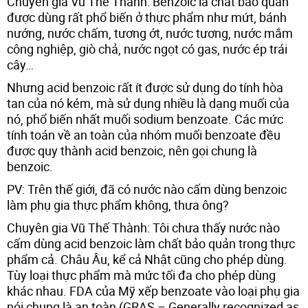
Chuyên gia Vũ Thế Thành: Benzoic là chất bảo quản
được dùng rất phổ biến ở thực phẩm như mứt, bánh
nướng, nước chấm, tương ớt, nước tương, nước mắm
công nghiệp, giò chả, nước ngọt có gas, nước ép trái
cây…
Nhưng acid benzoic rất ít được sử dụng do tính hòa
tan của nó kém, mà sử dụng nhiều là dạng muối của
nó, phổ biến nhất muối sodium benzoate. Các mức
tính toán về an toàn của nhóm muối benzoate đều
được quy thành acid benzoic, nên gọi chung là
benzoic.
PV: Trên thế giới, đã có nước nào cấm dùng benzoic
làm phụ gia thực phẩm không, thưa ông?
Chuyên gia Vũ Thế Thành: Tôi chưa thấy nước nào
cấm dùng acid benzoic làm chất bảo quản trong thực
phẩm cả. Châu Âu, kể cả Nhật cũng cho phép dùng.
Tùy loại thực phẩm mà mức tối đa cho phép dùng
khác nhau. FDA của Mỹ xếp benzoate vào loại phụ gia
nói chung là an toàn (GRAS – Generally recognized as