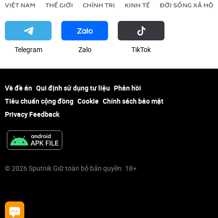
VIỆT NAM
THẾ GIỚI
CHÍNH TRỊ
KINH TẾ
ĐỜI SỐNG XÃ HỘI
Telegram
Zalo
ТikТоk
Về đề án
Qui định sử dụng tư liệu
Phản hồi
Tiêu chuẩn cộng đồng
Cookie
Chính sách bảo mật
Privacy Feedback
© 2026 Sputnik Giữ toàn bộ bản quyền. 18+