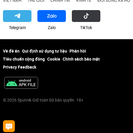
VIỆT NAM
THẾ GIỚI
CHÍNH TRỊ
KINH TẾ
ĐỜI SỐNG XÃ HỘI
Telegram
Zalo
ТikТоk
Về đề án
Qui định sử dụng tư liệu
Phản hồi
Tiêu chuẩn cộng đồng
Cookie
Chính sách bảo mật
Privacy Feedback
© 2026 Sputnik Giữ toàn bộ bản quyền. 18+