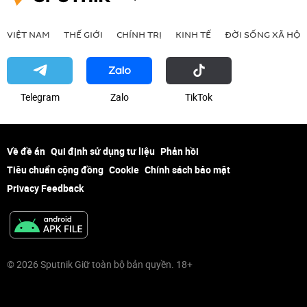
VIỆT NAM
THẾ GIỚI
CHÍNH TRỊ
KINH TẾ
ĐỜI SỐNG XÃ HỘI
Telegram
Zalo
ТikТоk
Về đề án
Qui định sử dụng tư liệu
Phản hồi
Tiêu chuẩn cộng đồng
Cookie
Chính sách bảo mật
Privacy Feedback
© 2026 Sputnik Giữ toàn bộ bản quyền. 18+