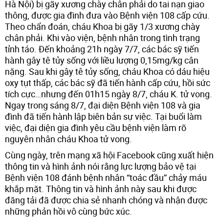
Hà Nội) bị gãy xương chày chân phải do tai nạn giao
thông, được gia đình đưa vào Bệnh viện 108 cấp cứu.
Theo chẩn đoán, cháu Khoa bị gãy 1/3 xương chày
chân phải. Khi vào viện, bệnh nhân trong tình trạng
tỉnh táo. Đến khoảng 21h ngày 7/7, các bác sỹ tiến
hành gây tê tủy sống với liều lượng 0,15mg/kg cân
nặng. Sau khi gây tê tủy sống, cháu Khoa có dáu hiệu
oxy tụt thấp, các bác sỹ đã tiến hành cấp cứu, hồi sức
tích cực…nhưng đến 01h15 ngày 8/7, cháu K. tử vong.
Ngay trong sáng 8/7, đại diện Bệnh viện 108 và gia
đình đã tiến hành lập biên bản sự việc. Tại buổi làm
việc, đại diện gia đình yêu cầu bệnh viện làm rõ
nguyên nhân cháu Khoa tử vong.
Cùng ngày, trên mạng xã hội Facebook cũng xuất hiện
thông tin và hình ảnh nói rằng lực lượng bảo vệ tại
Bệnh viện 108 đánh bệnh nhân “toác đầu” chảy máu
khắp mặt. Thông tin và hình ảnh này sau khi được
đăng tải đã được chia sẻ nhanh chóng và nhận được
những phản hồi vô cùng bức xúc.