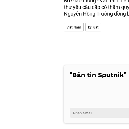
Bộ Giao thông - Vận tải nhiệ
thư yêu cầu cấp có thẩm quyề
Nguyễn Hồng Trường đồng bộ 
Việt Nam
kỷ luật
"Bản tin Sputnik"