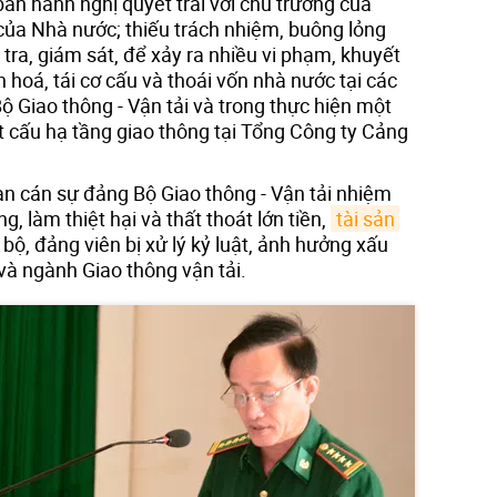
ban hành nghị quyết trái với chủ trương của
 của Nhà nước; thiếu trách nhiệm, buông lỏng
 tra, giám sát, để xảy ra nhiều vi phạm, khuyết
 hoá, tái cơ cấu và thoái vốn nhà nước tại các
ộ Giao thông - Vận tải và trong thực hiện một
t cấu hạ tầng giao thông tại Tổng Công ty Cảng
n cán sự đảng Bộ Giao thông - Vận tải nhiệm
g, làm thiệt hại và thất thoát lớn tiền,
tài sản 
 bộ, đảng viên bị xử lý kỷ luật, ảnh hưởng xấu
và ngành Giao thông vận tải.