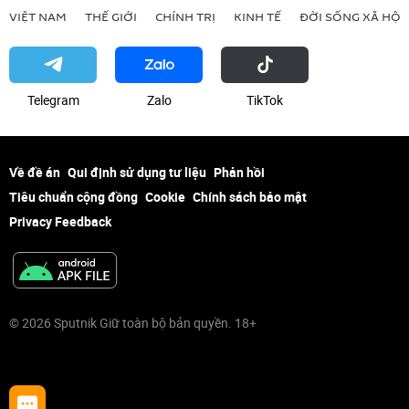
VIỆT NAM
THẾ GIỚI
CHÍNH TRỊ
KINH TẾ
ĐỜI SỐNG XÃ HỘI
Telegram
Zalo
ТikТоk
Về đề án
Qui định sử dụng tư liệu
Phản hồi
Tiêu chuẩn cộng đồng
Cookie
Chính sách bảo mật
Privacy Feedback
© 2026 Sputnik Giữ toàn bộ bản quyền. 18+