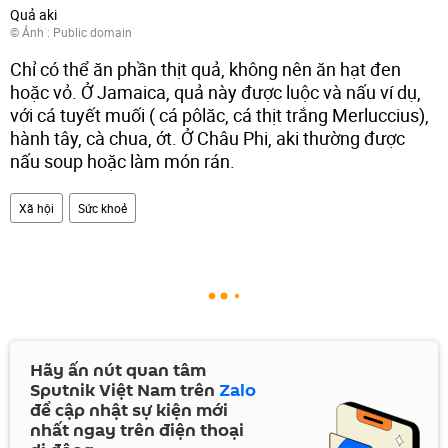
Quả aki
© Ảnh :
Public domain
Chỉ có thể ăn phần thịt quả, không nên ăn hạt đen
hoặc vỏ. Ở Jamaica, quả này được luộc và nấu ví dụ,
với cá tuyết muối ( cá pôlăc, cá thịt trắng Merluccius),
hành tây, cà chua, ớt. Ở Châu Phi, aki thường được
nấu soup hoặc làm món rán.
Xã hội
Sức khoẻ
Hãy ấn nút quan tâm
Sputnik Việt Nam trên
Zalo
để cập nhật sự kiện mới
nhất ngay trên điện thoại