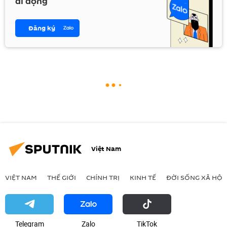
di động
Đăng ký
Việt Nam
VIỆT NAM
THẾ GIỚI
CHÍNH TRỊ
KINH TẾ
ĐỜI SỐNG XÃ HỘI
Telegram
Zalo
ТikТоk