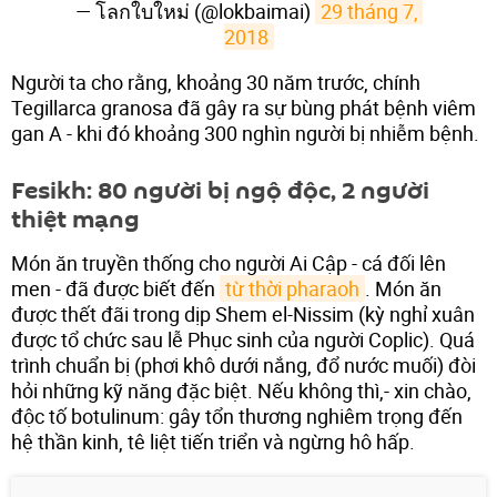
— โลกใบใหม่ (@lokbaimai)
29 tháng 7, 
2018
Người ta cho rằng, khoảng 30 năm trước, chính
Tegillarca granosa đã gây ra sự bùng phát bệnh viêm
gan A - khi đó khoảng 300 nghìn người bị nhiễm bệnh.
Fesikh: 80 người bị ngộ độc, 2 người
thiệt mạng
Món ăn truyền thống cho người Ai Cập - cá đối lên
men - đã được biết đến
từ thời pharaoh
. Món ăn
được thết đãi trong dịp Shem el-Nissim (kỳ nghỉ xuân
được tổ chức sau lễ Phục sinh của người Coplic). Quá
trình chuẩn bị (phơi khô dưới nắng, đổ nước muối) đòi
hỏi những kỹ năng đặc biệt. Nếu không thì,- xin chào,
độc tố botulinum: gây tổn thương nghiêm trọng đến
hệ thần kinh, tê liệt tiến triển và ngừng hô hấp.