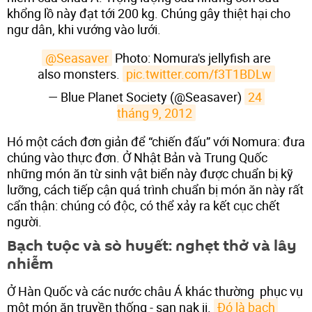
khổng lồ này đạt tới 200 kg. Chúng gây thiệt hại cho
ngư dân, khi vướng vào lưới.
@Seasaver
Photo: Nomura's jellyfish are
also monsters.
pic.twitter.com/f3T1BDLw
— Blue Planet Society (@Seasaver)
24 
tháng 9, 2012
Hó một cách đơn giản để “chiến đấu” với Nomura: đưa
chúng vào thực đơn. Ở Nhật Bản và Trung Quốc
những món ăn từ sinh vật biển này được chuẩn bị kỹ
lưỡng, cách tiếp cận quá trình chuẩn bị món ăn này rất
cẩn thận: chúng có độc, có thể xảy ra kết cục chết
người.
Bạch tuộc và sò huyết: nghẹt thở và lây
nhiễm
Ở Hàn Quốc và các nước châu Á khác thường phục vụ
một món ăn truyền thống - san nak ji.
Đó là bạch 