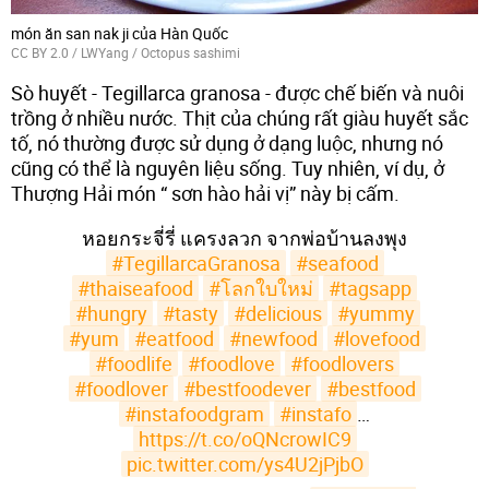
món ăn san nak ji của Hàn Quốc
CC BY 2.0
/
LWYang
/
Octopus sashimi
Sò huyết - Tegillarca granosa - được chế biến và nuôi
trồng ở nhiều nước. Thịt của chúng rất giàu huyết sắc
tố, nó thường được sử dụng ở dạng luộc, nhưng nó
cũng có thể là nguyên liệu sống. Tuy nhiên, ví dụ, ở
Thượng Hải món “ sơn hào hải vị” này bị cấm.
หอยกระจี่รี่ แครงลวก จากพ่อบ้านลงพุง
#TegillarcaGranosa
#seafood
#thaiseafood
#โลกใบใหม่
#tagsapp
#hungry
#tasty
#delicious
#yummy
#yum
#eatfood
#newfood
#lovefood
#foodlife
#foodlove
#foodlovers
#foodlover
#bestfoodever
#bestfood
#instafoodgram
#instafo
…
https://t.co/oQNcrowIC9
pic.twitter.com/ys4U2jPjbO