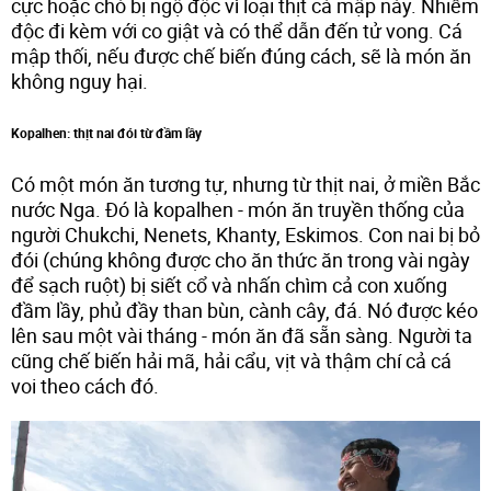
cực hoặc chó bị ngộ độc vì loại thịt cá mập này. Nhiễm
độc đi kèm với co giật và có thể dẫn đến tử vong. Cá
mập thối, nếu được chế biến đúng cách, sẽ là món ăn
không nguy hại.
Kopalhen: thịt nai đói từ đầm lầy
Có một món ăn tương tự, nhưng từ thịt nai, ở miền Bắc
nước Nga. Đó là kopalhen - món ăn truyền thống của
người Chukchi, Nenets, Khanty, Eskimos. Con nai bị bỏ
đói (chúng không được cho ăn thức ăn trong vài ngày
để sạch ruột) bị siết cổ và nhấn chìm cả con xuống
đầm lầy, phủ đầy than bùn, cành cây, đá. Nó được kéo
lên sau một vài tháng - món ăn đã sẵn sàng. Người ta
cũng chế biến hải mã, hải cẩu, vịt và thậm chí cả cá
voi theo cách đó.