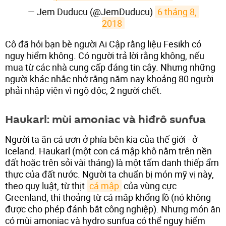
— Jem Duducu (@JemDuducu)
6 tháng 8, 
2018
Cô đã hỏi bạn bè người Ai Cập rằng liệu Fesikh có
nguy hiểm không. Có người trả lời rằng không, nếu
mua từ các nhà cung cấp đáng tin cậy. Nhưng những
người khác nhắc nhở rằng năm nay khoảng 80 người
phải nhập viện vì ngộ độc, 2 người chết.
Haukarl: mùi amoniac và hiđrô sunfua
Người ta ăn cá ươn ở phía bên kia của thế giới - ở
Iceland. Haukarl (một con cá mập khô nằm trên nền
đất hoặc trên sỏi vài tháng) là một tấm danh thiếp ẩm
thực của đất nước. Người ta chuẩn bị món mỹ vị này,
theo quy luật, từ thịt
cá mập
của vùng cực
Greenland, thi thoảng từ cá mập khổng lồ (nó không
được cho phép đánh bắt công nghiệp). Nhưng món ăn
có mùi amoniac và hydro sunfua có thể nguy hiểm