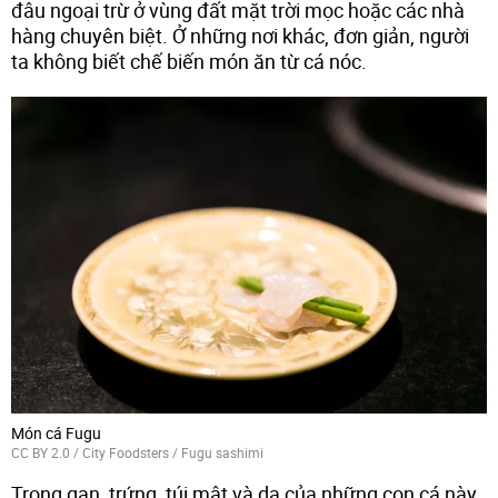
đâu ngoại trừ ở vùng đất mặt trời mọc hoặc các nhà
hàng chuyên biệt. Ở những nơi khác, đơn giản, người
ta không biết chế biến món ăn từ cá nóc.
Món cá Fugu
CC BY 2.0
/
City Foodsters
/
Fugu sashimi
Trong gan, trứng, túi mật và da của những con cá này