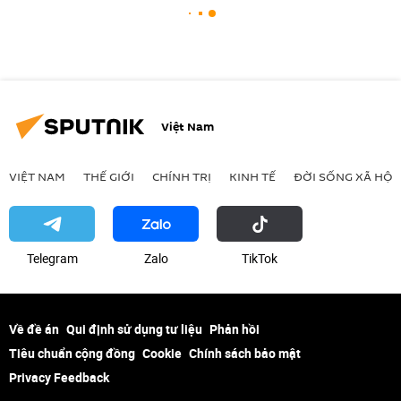
Việt Nam
VIỆT NAM
THẾ GIỚI
CHÍNH TRỊ
KINH TẾ
ĐỜI SỐNG XÃ HỘI
Telegram
Zalo
ТikТоk
Về đề án
Qui định sử dụng tư liệu
Phản hồi
Tiêu chuẩn cộng đồng
Cookie
Chính sách bảo mật
Privacy Feedback