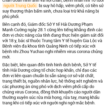
chẩn đoán hình ảnh và hội chẩn, bệnh nhân nhi 10 tuổi
người Trung Quốc
bị suy hô hấp, viêm phổi, có tiền sử
suy thượng thận bẩm sinh, chưa loại trừ khả năng bị
phù phổi.
Bên cạnh đó, Giám đốc Sở Y tế Hải Dương Phạm
Mạnh Cường ngày 28.1 cũng lên tiếng khẳng định các
đơn vị chức năng của tỉnh đang thực hiện giám sát đối
với 18 y, bác sĩ thuộc Trung tâm Y tế huyện Gia Lộc và
Bệnh viện đa khoa tỉnh Quảng Ninh có tiếp xúc với
bệnh nhi Zhou Yuchao nghi nhiễm virus corona chủng
mới.
Đặc biệt, liên quan đến tình hình dịch bệnh, Sở Y tế
tỉnh Hải Dương cũng tổ chức họp khẩn, chỉ đạo các
đơn vị liên quan chuẩn bị sẵn sàng cơ sở vật chất,
trang thiết bị, nguồn nhân lực, hệ thống xét nghiệm và
các phương án ứng phó với dịch viêm phổi cấp do
chủng virus Corona, đồng thời khuyến cáo người dân
thường xuyên súc rửa mũi họng, rửa tay, mang khẩu
trang khi có tiếp xúc với người nghi ngờ mắc bệnh.