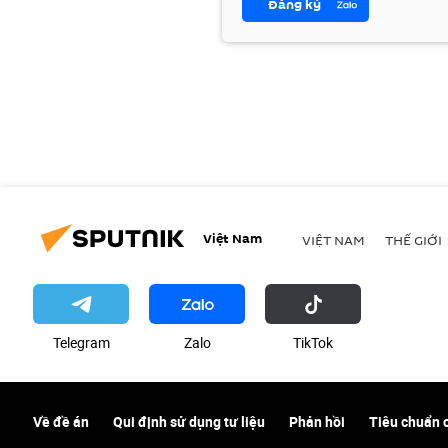
Đăng ký
Việt Nam
VIỆT NAM
THẾ GIỚI
Telegram
Zalo
ТikТоk
Về đề án
Qui định sử dụng tư liệu
Phản hồi
Tiêu chuẩn 