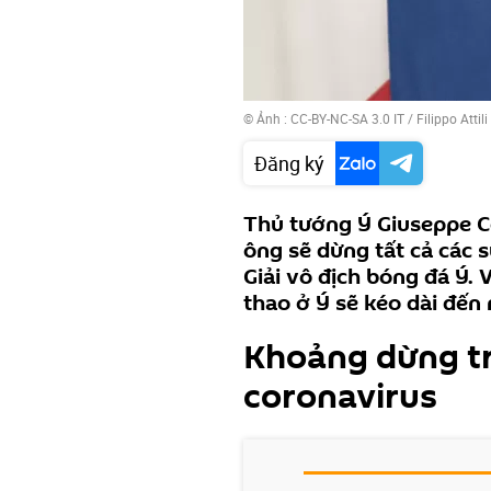
© Ảnh :
CC-BY-NC-SA 3.0 IT / Filippo Attili
Đăng ký
Thủ tướng Ý Giuseppe Co
ông sẽ dừng tất cả các 
Giải vô địch bóng đá Ý. 
thao ở Ý sẽ kéo dài đến
Khoảng dừng tr
coronavirus