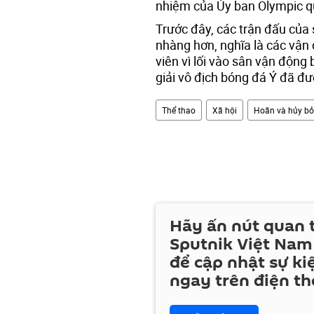
nhiệm của Ủy ban Olympic qu
Trước đây, các trận đấu của 
nhàng hơn, nghĩa là các vận
viên vì lối vào sân vận động
giải vô địch bóng đá Ý đã đư
Thể thao
Xã hội
Hoãn và hủy bỏ 
Hãy ấn nút quan
Sputnik Việt Nam
để cập nhật sự ki
ngay trên điện th