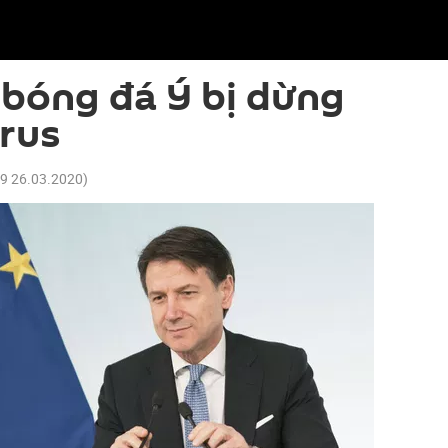
h bóng đá Ý bị dừng
rus
39 26.03.2020
)