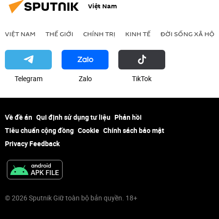
Việt Nam
VIỆT NAM
THẾ GIỚI
CHÍNH TRỊ
KINH TẾ
ĐỜI SỐNG XÃ HỘI
Telegram
Zalo
ТikТоk
Về đề án
Qui định sử dụng tư liệu
Phản hồi
Tiêu chuẩn cộng đồng
Cookie
Chính sách bảo mật
Privacy Feedback
© 2026 Sputnik Giữ toàn bộ bản quyền. 18+