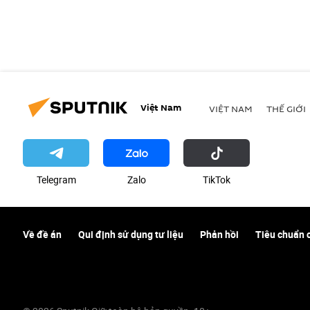
Việt Nam
VIỆT NAM
THẾ GIỚI
Telegram
Zalo
ТikТоk
Về đề án
Qui định sử dụng tư liệu
Phản hồi
Tiêu chuẩn 