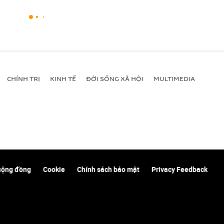
CHÍNH TRỊ
KINH TẾ
ĐỜI SỐNG XÃ HỘI
MULTIMEDIA
cộng đồng
Cookie
Chính sách bảo mật
Privacy Feedback