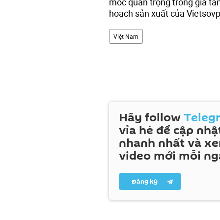
mốc quan trọng trong gia tă
hoạch sản xuất của Vietsov
Việt Nam
Hãy follow
Teleg
vỉa hè để cập nhật
nhanh nhất và x
video mới mỗi ng
Đăng ký