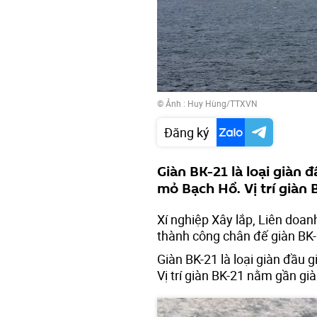
© Ảnh : Huy Hùng/TTXVN
Đăng ký
Giàn BK-21 là loại giàn
mỏ Bạch Hổ. Vị trí giàn
Xí nghiệp Xây lắp, Liên doan
thành công chân đế giàn BK
Giàn BK-21 là loại giàn đầu
Vị trí giàn BK-21 nằm gần g