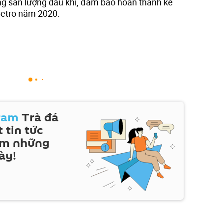
ng sản lượng dầu khí, đảm bảo hoàn thành kế
petro năm 2020.
ram
Trà đá
 tin tức
em những
ày!