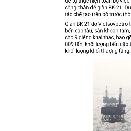
để tự thực hiện toàn bộ việc 
công chân đế giàn BK-21. Dự
tác chế tạo trên bờ trước thờ
Giàn BK-21 do Vietsovpetro t
bến cặp tàu, sàn khoan tạm,
cho 9 giếng khai thác, bao g
809 tấn; khối lượng bến cập 
khối lượng khối thượng tầng: 