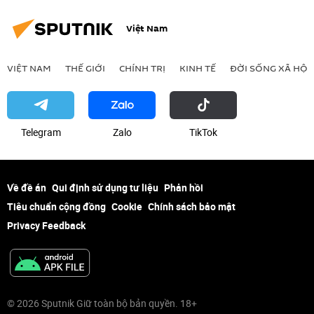
Việt Nam
VIỆT NAM
THẾ GIỚI
CHÍNH TRỊ
KINH TẾ
ĐỜI SỐNG XÃ HỘI
Telegram
Zalo
ТikТоk
Về đề án
Qui định sử dụng tư liệu
Phản hồi
Tiêu chuẩn cộng đồng
Cookie
Chính sách bảo mật
Privacy Feedback
© 2026 Sputnik Giữ toàn bộ bản quyền. 18+