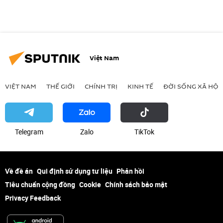
Việt Nam
VIỆT NAM
THẾ GIỚI
CHÍNH TRỊ
KINH TẾ
ĐỜI SỐNG XÃ HỘI
Telegram
Zalo
ТikТоk
Về đề án
Qui định sử dụng tư liệu
Phản hồi
Tiêu chuẩn cộng đồng
Cookie
Chính sách bảo mật
Privacy Feedback