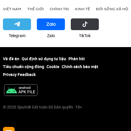
VIỆT NAM
THẾ GIỚI
CHÍNH TRỊ
KINH TẾ
ĐỜI SỐNG XÃ HỘI
Telegram
Zalo
ТikТоk
Về đề án
Qui định sử dụng tư liệu
Phản hồi
Tiêu chuẩn cộng đồng
Cookie
Chính sách bảo mật
Privacy Feedback
© 2026 Sputnik Giữ toàn bộ bản quyền. 18+