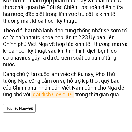
Mọi nỗ lực nhằm góp phần thúc đẩy và phát triển có
thực chất quan hệ Đối tác Chiến lược toàn diện giữa
hai nước, đặc biệt trong lĩnh vực trụ cột là kinh tế -
thương mại, khoa học - kỹ thuật.
Theo đó, hai nhà lãnh đạo cũng thống nhất sẽ sớm tổ
chức chính thức Khóa họp lần thứ 23 Ủy ban liên
Chính phủ Việt-Nga về hợp tác kinh tế - thương mại và
khoa học - kỹ thuật sau khi tình hình dịch bệnh do
coronavirus gây ra được kiểm soát cơ bản ở từng
nước.
Đáng chú ý, tại cuộc làm việc chiều nay, Phó Thủ
tướng Nga cũng cảm ơn sự hỗ trợ kịp thời, quý báu
của Chính phủ, nhân dân Việt Nam dành cho Nga để
ứng phó với
đại dịch Covid-19
trong thời gian qua.
Hợp tác Nga-Việt