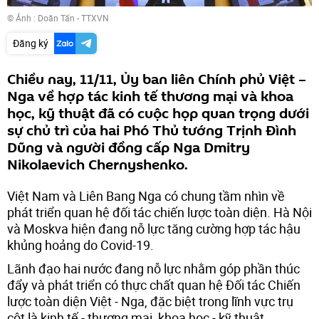
© Ảnh : Doãn Tấn - TTXVN
Đăng ký
Chiều nay, 11/11, Ủy ban liên Chính phủ Việt –
Nga về hợp tác kinh tế thương mại và khoa
học, kỹ thuật đã có cuộc họp quan trọng dưới
sự chủ trì của hai Phó Thủ tướng Trịnh Đình
Dũng và người đồng cấp Nga Dmitry
Nikolaevich Chernyshenko.
Việt Nam và Liên Bang Nga có chung tầm nhìn về
phát triển quan hệ đối tác chiến lược toàn diện. Hà Nội
và Moskva hiện đang nỗ lực tăng cường hợp tác hậu
khủng hoảng do Covid-19.
Lãnh đạo hai nước đang nỗ lực nhằm góp phần thúc
đẩy và phát triển có thực chất quan hệ Đối tác Chiến
lược toàn diện Việt - Nga, đặc biệt trong lĩnh vực trụ
cột là kinh tế - thương mại, khoa học - kỹ thuật.