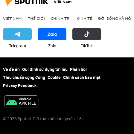
Việt Nam
VIỆT NAM
THẾ GIỚI
CHÍNH TRỊ
KINH TẾ
ĐỜI SỐNG XÃ HỘI
Telegram
Zalo
ТikТоk
Về đề án
Qui định sử dụng tư liệu
Phản hồi
Tiêu chuẩn cộng đồng
Cookie
Chính sách bảo mật
Privacy Feedback
© 2026 Sputnik Giữ toàn bộ bản quyền. 18+