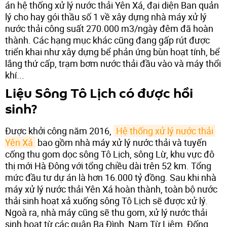
án hệ thống xử lý nước thải Yên Xá, đại diện Ban quản
lý cho hay gói thầu số 1 về xây dựng nhà máy xử lý
nước thải công suất 270.000 m3/ngày đêm đã hoàn
thành. Các hạng mục khác cũng đang gấp rút được
triển khai như xây dựng bể phản ứng bùn hoạt tính, bể
lắng thứ cấp, trạm bơm nước thải đầu vào và máy thổi
khí...
Liệu Sông Tô Lịch có được hồi
sinh?
Được khởi công năm 2016,
Hệ thống xử lý nước thải 
Yên Xá
bao gồm nhà máy xử lý nước thải và tuyến
cống thu gom dọc sông Tô Lịch, sông Lừ, khu vực đô
thị mới Hà Đông với tổng chiều dài trên 52 km. Tổng
mức đầu tư dự án là hơn 16.000 tỷ đồng. Sau khi nhà
máy xử lý nước thải Yên Xá hoàn thành, toàn bộ nước
thải sinh hoạt xả xuống sông Tô Lịch sẽ được xử lý.
Ngoà ra, nhà máy cũng sẽ thu gom, xử lý nước thải
sinh hoạt từ các quận Ba Đình, Nam Từ Liêm, Đống