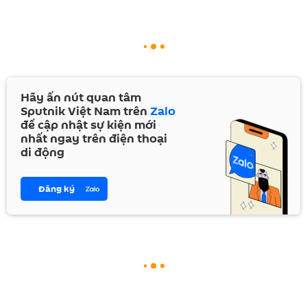
Hãy ấn nút quan tâm
Sputnik Việt Nam trên
Zalo
để cập nhật sự kiện mới
nhất ngay trên điện thoại
di động
Đăng ký