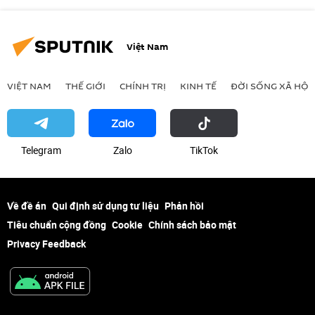
Việt Nam
VIỆT NAM
THẾ GIỚI
CHÍNH TRỊ
KINH TẾ
ĐỜI SỐNG XÃ HỘI
Telegram
Zalo
ТikТоk
Về đề án
Qui định sử dụng tư liệu
Phản hồi
Tiêu chuẩn cộng đồng
Cookie
Chính sách bảo mật
Privacy Feedback