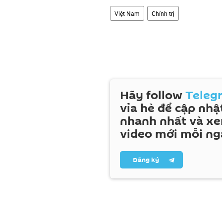
Việt Nam
Chính trị
Hãy follow
Teleg
vỉa hè để cập nhật
nhanh nhất và x
video mới mỗi ng
Đăng ký