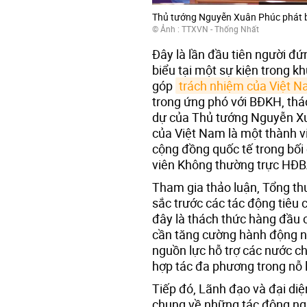
Thủ tướng Nguyễn Xuân Phúc phát b
© Ảnh : TTXVN - Thống Nhất
Đây là lần đầu tiên người đ
biểu tại một sự kiện trong k
góp
trách nhiệm của Việt 
trong ứng phó với BĐKH, thá
dự của Thủ tướng Nguyễn Xuâ
của Việt Nam là một thành v
cộng đồng quốc tế trong bối
viên Không thường trực HĐ
Tham gia thảo luận, Tổng th
sắc trước các tác động tiêu 
đây là thách thức hàng đầu 
cần tăng cường hành động nh
nguồn lực hỗ trợ các nước ch
hợp tác đa phương trong nỗ 
Tiếp đó, Lãnh đạo và đại di
chung về những tác động ngh