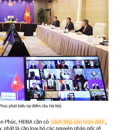
úc phát biểu tại điểm cầu Hà Nội.
ân Phúc, HĐBA cần có
cách tiếp cận toàn diện
,
y, nhất là cần loại bỏ các nguyên nhân gốc rễ