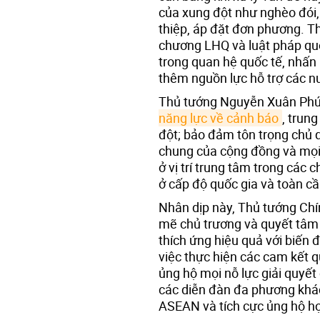
của xung đột như nghèo đói, 
thiệp, áp đặt đơn phương. T
chương LHQ và luật pháp qu
trong quan hệ quốc tế, nhấ
thêm nguồn lực hỗ trợ các nư
Thủ tướng Nguyễn Xuân Ph
năng lực về cảnh báo
, trun
đột; bảo đảm tôn trọng chủ q
chung của cộng đồng và mọi 
ở vị trí trung tâm trong các 
ở cấp độ quốc gia và toàn cầ
Nhân dịp này, Thủ tướng Ch
mẽ chủ trương và quyết tâm 
thích ứng hiệu quả với biến 
việc thực hiện các cam kết q
ủng hộ mọi nỗ lực giải quyết
các diễn đàn đa phương khác
ASEAN và tích cực ủng hộ h