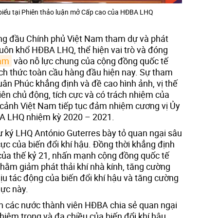
iểu tại Phiên thảo luận mở Cấp cao của HĐBA LHQ
ứng đầu Chính phủ Việt Nam tham dự và phát
huôn khổ HĐBA LHQ, thể hiện vai trò và đóng
Nam
vào nỗ lực chung của cộng đồng quốc tế
ch thức toàn cầu hàng đầu hiện nay. Sự tham
n Phúc khẳng định và đề cao hình ảnh, vị thế
iên chủ động, tích cực và có trách nhiệm của
 cảnh Việt Nam tiếp tục đảm nhiệm cương vị Ủy
BA LHQ nhiệm kỳ 2020 – 2021.
ư ký LHQ António Guterres bày tỏ quan ngại sâu
cực của biến đổi khí hậu. Đồng thời khẳng định
của thế kỷ 21, nhấn mạnh cộng đồng quốc tế
ằm giảm phát thải khí nhà kính, tăng cường
ịu tác động của biến đổi khí hậu và tăng cường
lực này.
ện các nước thành viên HĐBA chia sẻ quan ngại
iêm trọng và đa chiều của biến đổi khí hậu,