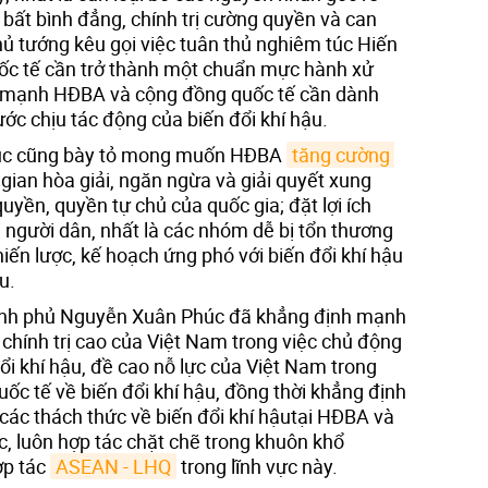
bất bình đẳng, chính trị cường quyền và can
hủ tướng kêu gọi việc tuân thủ nghiêm túc Hiến
ốc tế cần trở thành một chuẩn mực hành xử
n mạnh HĐBA và cộng đồng quốc tế cần dành
ớc chịu tác động của biến đổi khí hậu.
úc cũng bày tỏ mong muốn HĐBA
tăng cường 
g gian hòa giải, ngăn ngừa và giải quyết xung
uyền, quyền tự chủ của quốc gia; đặt lợi ích
người dân, nhất là các nhóm dễ bị tổn thương
chiến lược, kế hoạch ứng phó với biến đổi khí hậu
u.
ính phủ Nguyễn Xuân Phúc đã khẳng định mạnh
chính trị cao của Việt Nam trong việc chủ động
đổi khí hậu, đề cao nỗ lực của Việt Nam trong
uốc tế về biến đổi khí hậu, đồng thời khẳng định
 các thách thức về biến đổi khí hậutại HĐBA và
, luôn hợp tác chặt chẽ trong khuôn khổ
ợp tác
ASEAN - LHQ
trong lĩnh vực này.