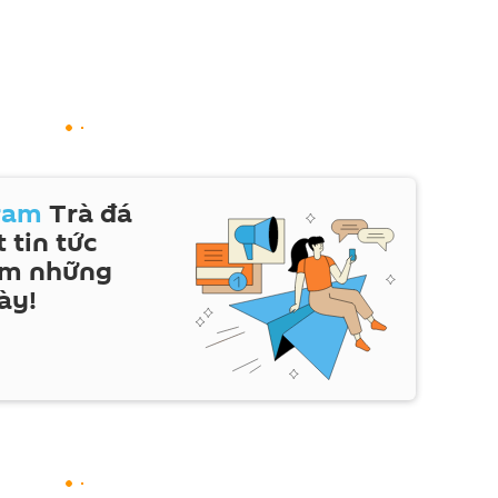
ram
Trà đá
 tin tức
em những
ày!