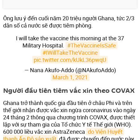
Ông lưu ý đến cuối năm 20 triệu người Ghana, tức 2/3
dân số cả nước sẽ được tiêm phòng.
I will take the vaccine this morning at the 37
Military Hospital.
#TheVaccineIsSafe
#IWillTakeTheVaccine
pic.twitter.com/kUkL36pwqU
— Nana Akufo-Addo (@NAkufoAddo)
March 1, 2021
Người đầu tiên tiêm vắc xin theo COVAX
Ghana trở thành quốc gia đầu tiên ở châu Phi và trên
thế giới nhận được vắc xin ngừa coronavirus vào ngày
24 tháng 2 thông qua chương trình COVAX, được thiết
lập với sự tham gia của Tổ chức Y tế Thế giới (WHO).
600 000 liều vắc xin AstraZeneca
do Viện Huyết 
thanh Ấn Độ sản xuất
đã được chuyển đến nước này.