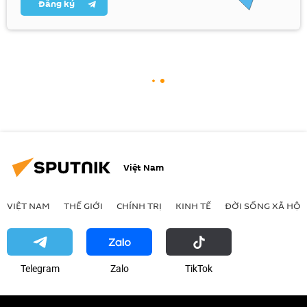
Đăng ký
Việt Nam
VIỆT NAM
THẾ GIỚI
CHÍNH TRỊ
KINH TẾ
ĐỜI SỐNG XÃ HỘI
Telegram
Zalo
ТikТоk