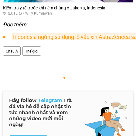
Kiểm tra y tế trước khi tiêm chủng ở Jakarta, Indonesia.
©
REUTERS
/ Willy Kurniawan
Đọc thêm:
Indonesia ngừng sử dụng lô vắc xin AstraZeneca sa
Châu Á
Thế giới
Hãy follow
Telegram
Trà
đá vỉa hè để cập nhật tin
tức nhanh nhất và xem
những video mới mỗi
ngày!