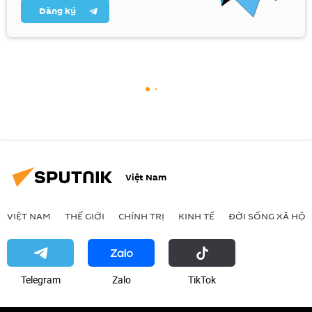
Đăng ký
Việt Nam
VIỆT NAM
THẾ GIỚI
CHÍNH TRỊ
KINH TẾ
ĐỜI SỐNG XÃ HỘI
Telegram
Zalo
ТikТоk