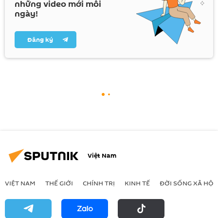
những video mới mỗi
ngày!
Đăng ký
Việt Nam
VIỆT NAM
THẾ GIỚI
CHÍNH TRỊ
KINH TẾ
ĐỜI SỐNG XÃ HỘI