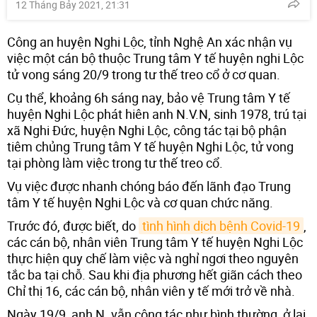
12 Tháng Bảy 2021, 21:31
Công an huyện Nghi Lộc, tỉnh Nghệ An xác nhận vụ
việc một cán bộ thuộc Trung tâm Y tế huyện nghi Lộc
tử vong sáng 20/9 trong tư thế treo cổ ở cơ quan.
Cụ thể, khoảng 6h sáng nay, bảo vệ Trung tâm Y tế
huyện Nghi Lộc phát hiên anh N.V.N, sinh 1978, trú tại
xã Nghi Đức, huyện Nghi Lộc, công tác tại bộ phận
tiêm chủng Trung tâm Y tế huyện Nghi Lộc, tử vong
tại phòng làm việc trong tư thế treo cổ.
Vụ việc được nhanh chóng báo đến lãnh đạo Trung
tâm Y tế huyện Nghi Lộc và cơ quan chức năng.
Trước đó, được biết, do
tình hình dịch bệnh Covid-19
,
các cán bộ, nhân viên Trung tâm Y tế huyện Nghi Lộc
thực hiện quy chế làm việc và nghỉ ngơi theo nguyên
tắc ba tại chỗ. Sau khi địa phương hết giãn cách theo
Chỉ thị 16, các cán bộ, nhân viên y tế mới trở về nhà.
Ngày 19/9, anh N. vẫn công tác như bình thường, ở lại