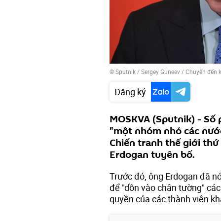
© Sputnik / Sergey Guneev
/
Chuyển đến 
Đăng ký
MOSKVA (Sputnik) - Số 
"một nhóm nhỏ các nước
Chiến tranh thế giới th
Erdogan tuyên bố.
Trước đó, ông Erdogan đã nói
để "dồn vào chân tường" các
quyền của các thành viên khá