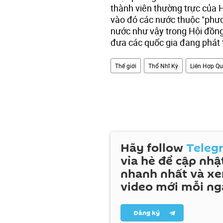
thành viên thường trực của
vào đó các nước thuộc "phươ
nước như vậy trong Hội đồng 
đưa các quốc gia đang phát 
Thế giới
Thổ Nhĩ Kỳ
Liên Hợp Q
Hãy follow
Teleg
vỉa hè để cập nhật
nhanh nhất và x
video mới mỗi ng
Đăng ký