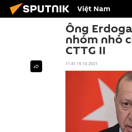
Việt Nam
Ông Erdogan
nhóm nhỏ c
CTTG II
11:41 19.10.2021