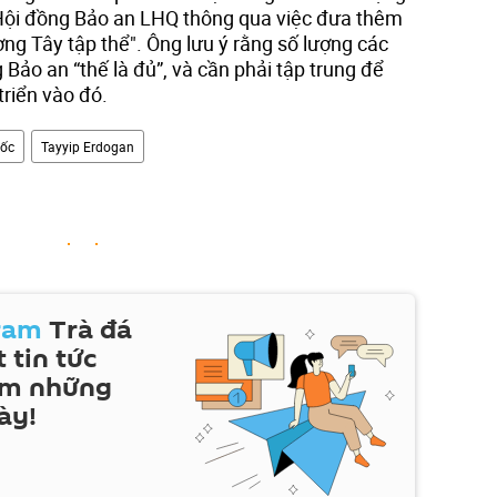
 Hội đồng Bảo an LHQ thông qua việc đưa thêm
ng Tây tập thể". Ông lưu ý rằng số lượng các
Bảo an “thế là đủ”, và cần phải tập trung để
triển vào đó.
uốc
Tayyip Erdogan
ram
Trà đá
 tin tức
em những
ày!