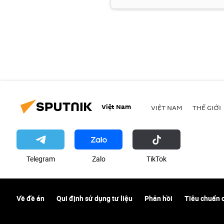
Việt Nam
VIỆT NAM
THẾ GIỚI
Telegram
Zalo
ТikТоk
Về đề án
Qui định sử dụng tư liệu
Phản hồi
Tiêu chuẩn 