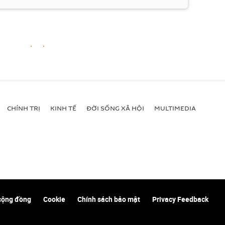
CHÍNH TRỊ
KINH TẾ
ĐỜI SỐNG XÃ HỘI
MULTIMEDIA
cộng đồng
Cookie
Chính sách bảo mật
Privacy Feedback