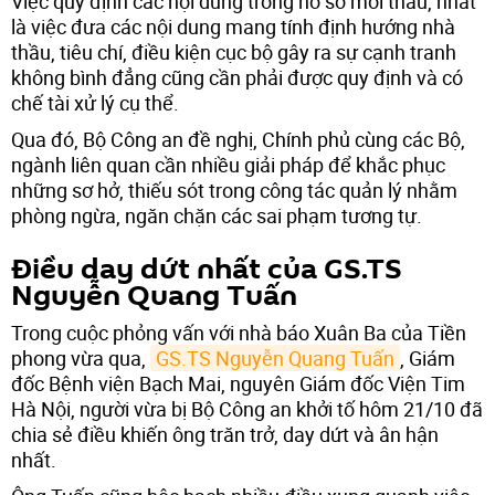
Việc quy định các nội dung trong hồ sơ mời thầu, nhất
là việc đưa các nội dung mang tính định hướng nhà
thầu, tiêu chí, điều kiện cục bộ gây ra sự cạnh tranh
không bình đẳng cũng cần phải được quy định và có
chế tài xử lý cụ thể.
Qua đó, Bộ Công an đề nghị, Chính phủ cùng các Bộ,
ngành liên quan cần nhiều giải pháp để khắc phục
những sơ hở, thiếu sót trong công tác quản lý nhằm
phòng ngừa, ngăn chặn các sai phạm tương tự.
Điều day dứt nhất của GS.TS
Nguyễn Quang Tuấn
Trong cuộc phỏng vấn với nhà báo Xuân Ba của Tiền
phong vừa qua,
GS.TS Nguyễn Quang Tuấn
, Giám
đốc Bệnh viện Bạch Mai, nguyên Giám đốc Viện Tim
Hà Nội, người vừa bị Bộ Công an khởi tố hôm 21/10 đã
chia sẻ điều khiến ông trăn trở, day dứt và ân hận
nhất.