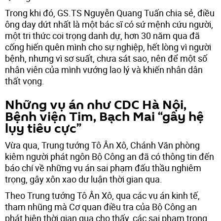
Trong khi đó, GS.TS Nguyễn Quang Tuấn chia sẻ, điều
ông day dứt nhất là một bác sĩ có sứ mệnh cứu người,
một tri thức coi trọng danh dự, hơn 30 năm qua đã
cống hiến quên mình cho sự nghiệp, hết lòng vì người
bệnh, nhưng vì sơ suất, chưa sát sao, nên để một số
nhân viên của mình vướng lao lý và khiến nhân dân
thất vọng.
Những vụ án như CDC Hà Nội,
Bệnh viện Tim, Bạch Mai “gây hệ
lụy tiêu cực”
Vừa qua, Trung tướng Tô Ân Xô, Chánh Văn phòng
kiêm người phát ngôn Bộ Công an đã có thông tin đến
báo chí về những vụ án sai phạm đấu thầu nghiêm
trọng, gây xôn xao dư luận thời gian qua.
Theo Trung tướng Tô Ân Xô, qua các vụ án kinh tế,
tham nhũng mà Cơ quan điều tra của Bộ Công an
phát hiện thời gian qua cho thấy, các sai phạm trong