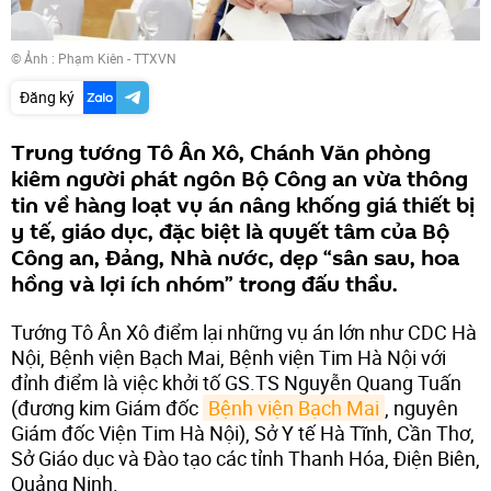
© Ảnh : Phạm Kiên - TTXVN
Đăng ký
Trung tướng Tô Ân Xô, Chánh Văn phòng
kiêm người phát ngôn Bộ Công an vừa thông
tin về hàng loạt vụ án nâng khống giá thiết bị
y tế, giáo dục, đặc biệt là quyết tâm của Bộ
Công an, Đảng, Nhà nước, dẹp “sân sau, hoa
hồng và lợi ích nhóm” trong đấu thầu.
Tướng Tô Ân Xô điểm lại những vụ án lớn như CDC Hà
Nội, Bệnh viện Bạch Mai, Bệnh viện Tim Hà Nội với
đỉnh điểm là việc khởi tố GS.TS Nguyễn Quang Tuấn
(đương kim Giám đốc
Bệnh viện Bạch Mai
, nguyên
Giám đốc Viện Tim Hà Nội), Sở Y tế Hà Tĩnh, Cần Thơ,
Sở Giáo dục và Đào tạo các tỉnh Thanh Hóa, Điện Biên,
Quảng Ninh.