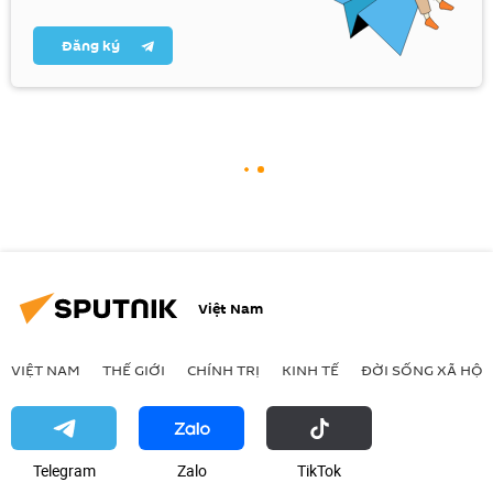
Đăng ký
Việt Nam
VIỆT NAM
THẾ GIỚI
CHÍNH TRỊ
KINH TẾ
ĐỜI SỐNG XÃ HỘI
Telegram
Zalo
ТikТоk