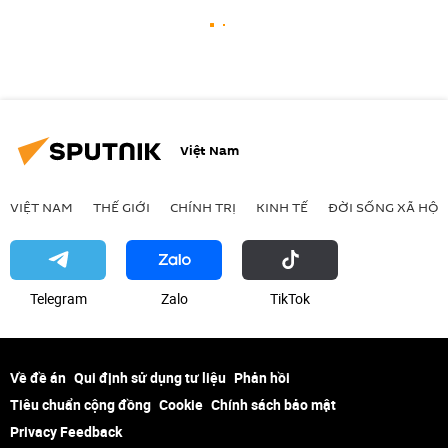
Việt Nam
VIỆT NAM
THẾ GIỚI
CHÍNH TRỊ
KINH TẾ
ĐỜI SỐNG XÃ HỘI
Telegram
Zalo
ТikТоk
Về đề án
Qui định sử dụng tư liệu
Phản hồi
Tiêu chuẩn cộng đồng
Cookie
Chính sách bảo mật
Privacy Feedback