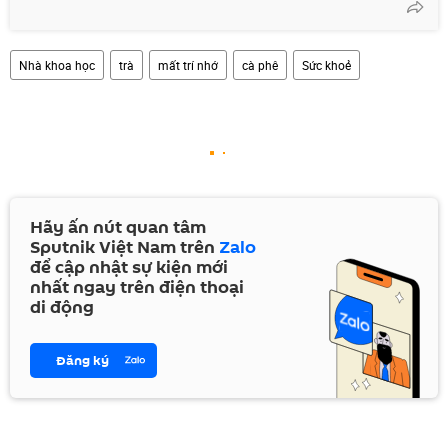
Nhà khoa học
trà
mất trí nhớ
cà phê
Sức khoẻ
Hãy ấn nút quan tâm
Sputnik Việt Nam trên
Zalo
để cập nhật sự kiện mới
nhất ngay trên điện thoại
di động
Đăng ký