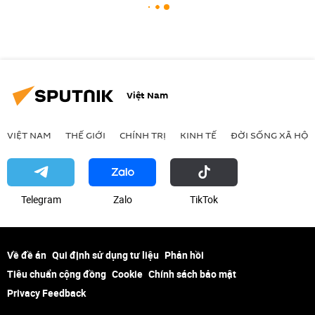
Việt Nam
VIỆT NAM
THẾ GIỚI
CHÍNH TRỊ
KINH TẾ
ĐỜI SỐNG XÃ HỘI
Telegram
Zalo
ТikТоk
Về đề án
Qui định sử dụng tư liệu
Phản hồi
Tiêu chuẩn cộng đồng
Cookie
Chính sách bảo mật
Privacy Feedback