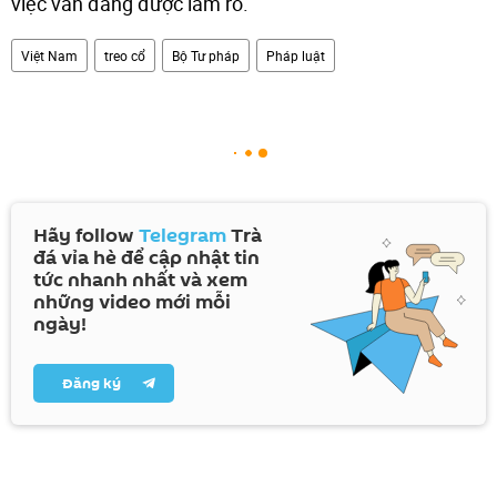
việc vẫn đang được làm rõ.
Việt Nam
treo cổ
Bộ Tư pháp
Pháp luật
Hãy follow
Telegram
Trà
đá vỉa hè để cập nhật tin
tức nhanh nhất và xem
những video mới mỗi
ngày!
Đăng ký