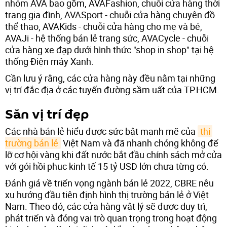
nhóm AVA bao gồm, AVAFashion, chuỗi cửa hàng thời
trang gia đình, AVASport - chuỗi cửa hàng chuyên đồ
thể thao, AVAKids - chuỗi cửa hàng cho mẹ và bé,
AVAJi - hệ thống bán lẻ trang sức, AVACycle - chuỗi
cửa hàng xe đạp dưới hình thức "shop in shop" tại hệ
thống Điện máy Xanh.
Cần lưu ý rằng, các cửa hàng này đều nằm tại những
vị trí đắc địa ở các tuyến đường sầm uất của TP.HCM.
Săn vị trí đẹp
Các nhà bán lẻ hiểu được sức bật mạnh mẽ của
thị 
trường bán lẻ
Việt Nam và đã nhanh chóng không để
lỡ cơ hội vàng khi đất nước bắt đầu chính sách mở cửa
với gói hồi phục kinh tế 15 tỷ USD lớn chưa từng có.
Đánh giá về triển vọng ngành bán lẻ 2022, CBRE nêu
xu hướng đầu tiên định hình thị trường bán lẻ ở Việt
Nam. Theo đó, các cửa hàng vật lý sẽ được duy trì,
phát triển và đóng vai trò quan trọng trong hoạt động