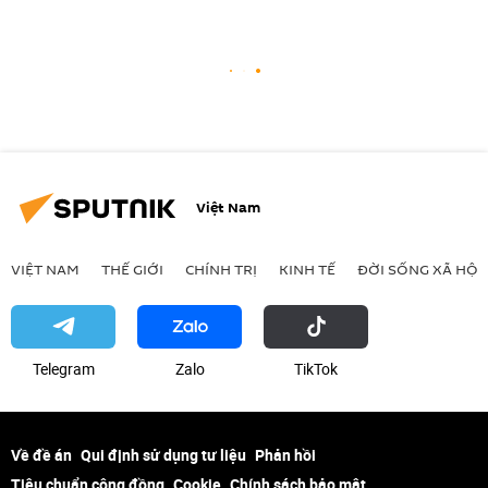
Việt Nam
VIỆT NAM
THẾ GIỚI
CHÍNH TRỊ
KINH TẾ
ĐỜI SỐNG XÃ HỘI
Telegram
Zalo
ТikТоk
Về đề án
Qui định sử dụng tư liệu
Phản hồi
Tiêu chuẩn cộng đồng
Cookie
Chính sách bảo mật