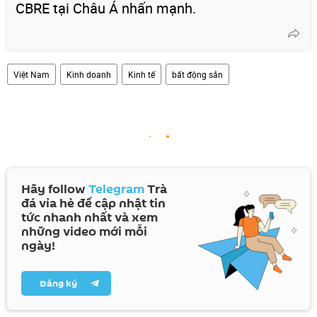
CBRE tại Châu Á nhấn mạnh.
Việt Nam
Kinh doanh
Kinh tế
bất động sản
Hãy follow
Telegram
Trà
đá vỉa hè để cập nhật tin
tức nhanh nhất và xem
những video mới mỗi
ngày!
Đăng ký