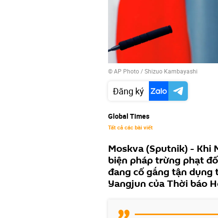
© AP Photo / Shizuo Kambayashi
Đăng ký
Global Times
Tất cả các bài viết
Moskva (Sputnik) - Khi 
biện pháp trừng phạt đố
đang cố gắng tận dụng tì
Yangjun của Thời báo Ho