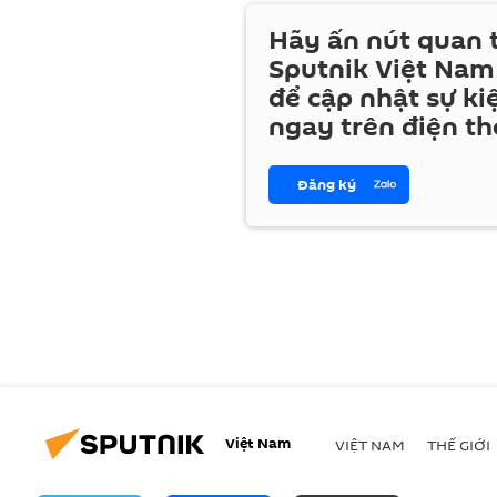
Hãy ấn nút quan
Sputnik Việt Nam
để cập nhật sự ki
ngay trên điện th
Đăng ký
Việt Nam
VIỆT NAM
THẾ GIỚI