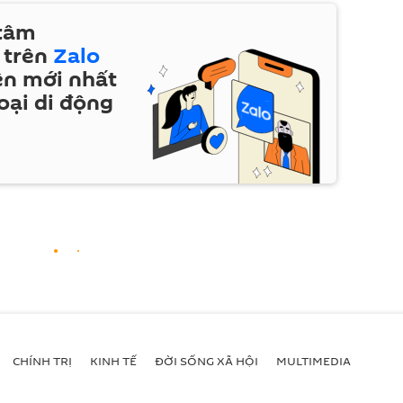
 tâm
 trên
Zalo
ện mới nhất
oại di động
CHÍNH TRỊ
KINH TẾ
ĐỜI SỐNG XÃ HỘI
MULTIMEDIA