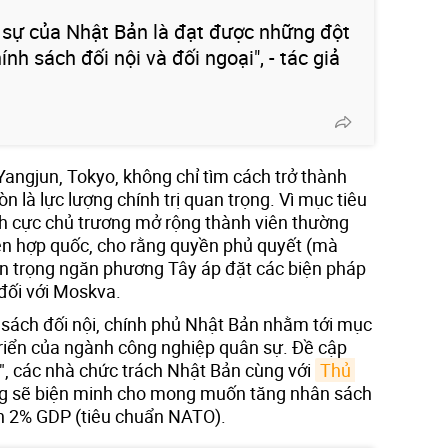
c sự của Nhật Bản là đạt được những đột
nh sách đối nội và đối ngoại", - tác giả
angjun, Tokyo, không chỉ tìm cách trở thành
n là lực lượng chính trị quan trọng. Vì mục tiêu
h cực chủ trương mở rộng thành viên thường
ên hợp quốc, cho rằng quyền phủ quyết (mà
n trọng ngăn phương Tây áp đặt các biện pháp
đối với Moskva.
h sách đối nội, chính phủ Nhật Bản nhằm tới mục
triển của ngành công nghiệp quân sự. Đề cập
n", các nhà chức trách Nhật Bản cùng với
Thủ 
g sẽ biện minh cho mong muốn tăng nhân sách
n 2% GDP (tiêu chuẩn NATO).