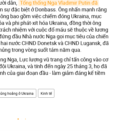
ười dân,
Tổng thống Nga Vladimir Putin đã 
ân sự đặc biệt ở Donbass. Ông nhấn mạnh rằng
ông bao gồm việc chiếm đóng Ukraina, mục
a và phi phát-xít hóa Ukraina, đồng thời ông
 trách nhiệm với cuộc đổ máu sẽ thuộc về lương
 đứng đầu Nhà nước Nga gọi mục tiêu của chiến
ủa hai nước CHND Donetsk và CHND Lugansk, đã
chủng trong vòng suốt tám năm qua.
g Nga, Lực lượng vũ trang chỉ tấn công vào cơ
ội Ukraina, và tính đến ngày 25 tháng 3, họ đã
nh của giai đoạn đầu - làm giảm đáng kể tiềm
ủng hoảng ở Ukraina
Kinh tế