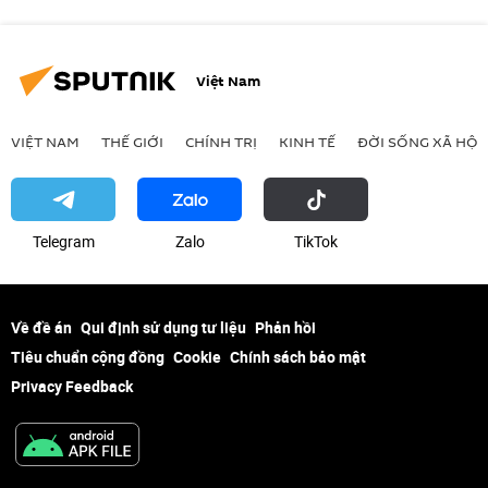
Việt Nam
VIỆT NAM
THẾ GIỚI
CHÍNH TRỊ
KINH TẾ
ĐỜI SỐNG XÃ HỘI
Telegram
Zalo
ТikТоk
Về đề án
Qui định sử dụng tư liệu
Phản hồi
Tiêu chuẩn cộng đồng
Cookie
Chính sách bảo mật
Privacy Feedback