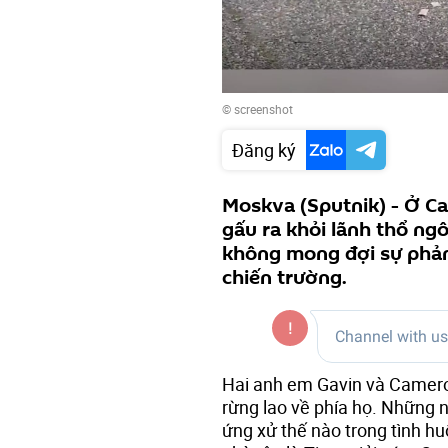
© screenshot
Đăng ký
Moskva (Sputnik) - Ở C
gấu ra khỏi lãnh thổ ngô
không mong đợi sự phản 
chiến trường.
Hai anh em Gavin và Cameron
rừng lao về phía họ. Những n
ứng xử thế nào trong tình h