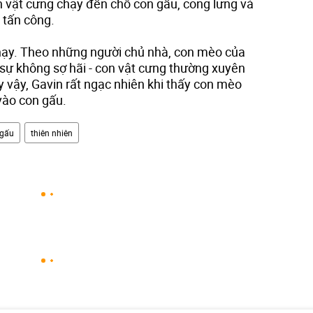
on vật cưng chạy đến chỗ con gấu, cong lưng và
p tấn công.
hạy. Theo những người chủ nhà, con mèo của
ì sự không sợ hãi - con vật cưng thường xuyên
 vậy, Gavin rất ngạc nhiên khi thấy con mèo
vào con gấu.
 gấu
thiên nhiên