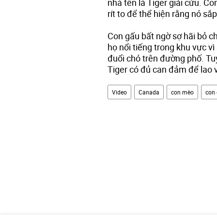
nhà tên là Tiger giải cứu. C
rít to để thể hiện rằng nó sắ
Con gấu bất ngờ sợ hãi bỏ c
họ nổi tiếng trong khu vực v
đuổi chó trên đường phố. Tuy
Tiger có đủ can đảm để lao 
Video
Canada
con mèo
con