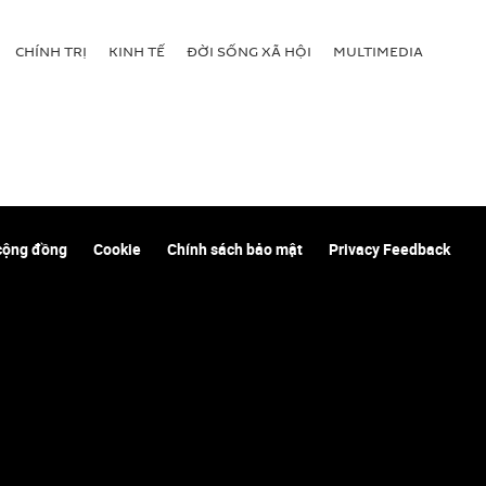
CHÍNH TRỊ
KINH TẾ
ĐỜI SỐNG XÃ HỘI
MULTIMEDIA
cộng đồng
Cookie
Chính sách bảo mật
Privacy Feedback