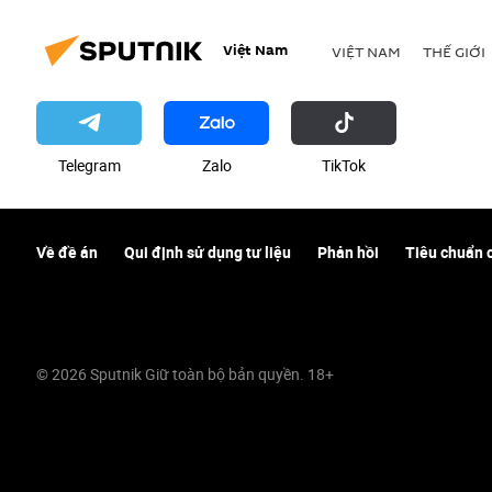
Việt Nam
VIỆT NAM
THẾ GIỚI
Telegram
Zalo
ТikТоk
Về đề án
Qui định sử dụng tư liệu
Phản hồi
Tiêu chuẩn 
© 2026 Sputnik Giữ toàn bộ bản quyền. 18+