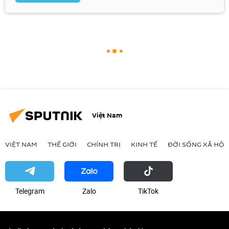
Việt Nam
VIỆT NAM
THẾ GIỚI
CHÍNH TRỊ
KINH TẾ
ĐỜI SỐNG XÃ HỘI
Telegram
Zalo
ТikТоk