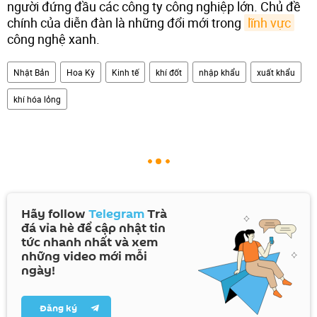
người đứng đầu các công ty công nghiệp lớn. Chủ đề
chính của diễn đàn là những đổi mới trong
lĩnh vực
công nghệ xanh.
Nhật Bản
Hoa Kỳ
Kinh tế
khí đốt
nhập khẩu
xuất khẩu
khí hóa lỏng
Hãy follow
Telegram
Trà
đá vỉa hè để cập nhật tin
tức nhanh nhất và xem
những video mới mỗi
ngày!
Đăng ký