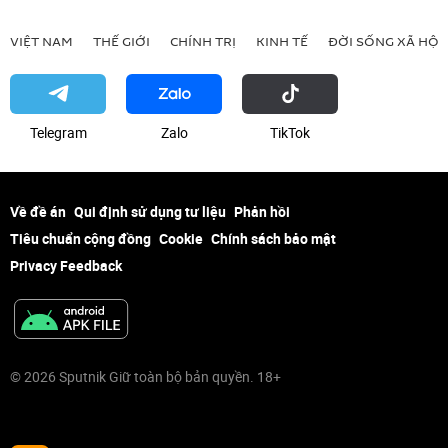
VIỆT NAM
THẾ GIỚI
CHÍNH TRỊ
KINH TẾ
ĐỜI SỐNG XÃ HỘI
Telegram
Zalo
ТikТоk
Về đề án
Qui định sử dụng tư liệu
Phản hồi
Tiêu chuẩn cộng đồng
Cookie
Chính sách bảo mật
Privacy Feedback
© 2026 Sputnik Giữ toàn bộ bản quyền. 18+