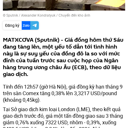
© Sputnik / Alexander Kondratyuk
/
Chuyển đến kho ảnh
Đăng ký
MATXCƠVA (Sputnik) - Giá đồng hôm thứ Sáu
đang tăng lên, một yếu tố dẫn tới tình hình
này là sự suy yếu của đồng đô la so với mức
đỉnh của tuần trước sau cuộc họp của Ngân
hàng trung ương châu Âu (ECB), theo dữ liệu
giao dịch.
Tính đến 12h57 (giờ Hà Nội), giá đồng kỳ hạn tháng 9
trên sàn Comex tăng 0,38% lên 3,3217 USD/pound
(khoảng 0,45kg).
Tại Sở giao dịch kim loại London (LME), theo kết quả
giao dịch trước đó, giá một tấn đồng giao sau 3 tháng
giảm 0,76% xuống 7322 USD, nhôm - 0,39%, xuống