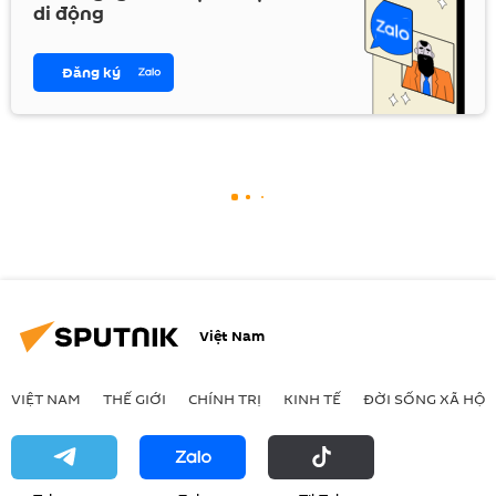
di động
Đăng ký
Việt Nam
VIỆT NAM
THẾ GIỚI
CHÍNH TRỊ
KINH TẾ
ĐỜI SỐNG XÃ HỘI