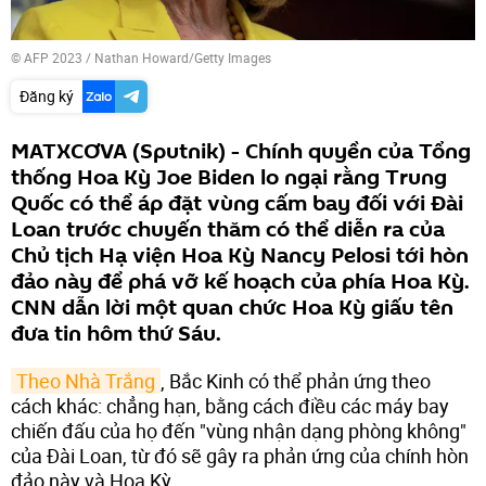
© AFP 2023 / Nathan Howard/Getty Images
Đăng ký
MATXCƠVA (Sputnik) - Chính quyền của Tổng
thống Hoa Kỳ Joe Biden lo ngại rằng Trung
Quốc có thể áp đặt vùng cấm bay đối với Đài
Loan trước chuyến thăm có thể diễn ra của
Chủ tịch Hạ viện Hoa Kỳ Nancy Pelosi tới hòn
đảo này để phá vỡ kế hoạch của phía Hoa Kỳ.
CNN dẫn lời một quan chức Hoa Kỳ giấu tên
đưa tin hôm thứ Sáu.
Theo Nhà Trắng
, Bắc Kinh có thể phản ứng theo
cách khác: chẳng hạn, bằng cách điều các máy bay
chiến đấu của họ đến "vùng nhận dạng phòng không"
của Đài Loan, từ đó sẽ gây ra phản ứng của chính hòn
đảo này và Hoa Kỳ.