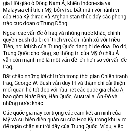
gia Hồi giáo ở Đông Nam Á, khiến Indonesia và
Malaysia chỉ trích Mỹ, bởi vì sự bất mãn với hành vi
của Hoa Kỳ ở Iraq và Afghanistan thúc đẩy các phong
trào cực đoan ở Trung Đông.
Ngoài các vấn đề ở Iraq và những nước khác, chính
quyền Bush đã bị chỉ trích vì cách hành xử với Triều
Tiên, nơi lợi ích của Trung Quốc đang bị đe dọa. Do đó,
Trung Quốc cho rằng, sự thống trị của Mỹ ở châu Á
vẫn còn mạnh mẽ là một vấn đề lớn hơn so với vấn đề
Iraq.
Bất chấp những lời chỉ trích trong thời gian Chiến tranh
Iraq, George W. Bush vẫn duy trì và thậm chí cải thiện
mối quan hệ tốt đẹp với hầu hết các quốc gia châu Á,
bao gồm Nhật Bản, Hàn Quốc, Australia, Ấn Độ và
những nước khác.
Các quốc gia này coi trọng các cam kết an ninh của
Mỹ và sự hiện diện quân sự của Hoa Kỳ trong khu vực
để ngăn chặn sự trỗi dậy của Trung Quốc. Ví dụ, việc