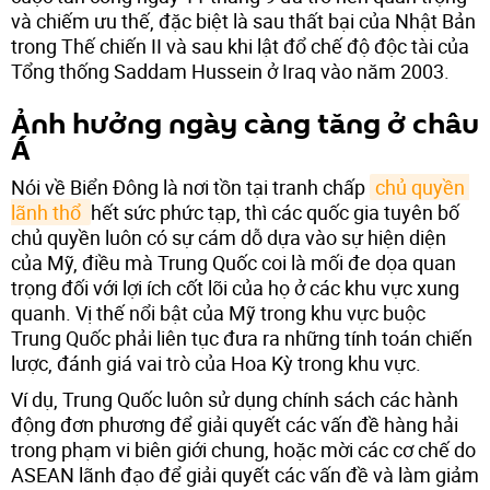
và chiếm ưu thế, đặc biệt là sau thất bại của Nhật Bản
trong Thế chiến II và sau khi lật đổ chế độ độc tài của
Tổng thống Saddam Hussein ở Iraq vào năm 2003.
Ảnh hưởng ngày càng tăng ở châu
Á
Nói về Biển Đông là nơi tồn tại tranh chấp
chủ quyền 
lãnh thổ 
hết sức phức tạp, thì các quốc gia tuyên bố
chủ quyền luôn có sự cám dỗ dựa vào sự hiện diện
của Mỹ, điều mà Trung Quốc coi là mối đe dọa quan
trọng đối với lợi ích cốt lõi của họ ở các khu vực xung
quanh. Vị thế nổi bật của Mỹ trong khu vực buộc
Trung Quốc phải liên tục đưa ra những tính toán chiến
lược, đánh giá vai trò của Hoa Kỳ trong khu vực.
Ví dụ, Trung Quốc luôn sử dụng chính sách các hành
động đơn phương để giải quyết các vấn đề hàng hải
trong phạm vi biên giới chung, hoặc mời các cơ chế do
ASEAN lãnh đạo để giải quyết các vấn đề và làm giảm