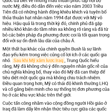
Quốc đã biết về những mâu thuẫn phức tạp nội bộ
nước Mỹ, điều đó dẫn đến việc vào năm 2003 Triều
Tiên đã có những hành động khiêu khích và tuyên bố
thỏa thuận hạt nhân năm 1994 đạt được với Mỹ vô
hiệu. Hậu quả là trong thời kỳ đó, chính phủ đã gặp
nhiều khó khăn do tầm nhìn xa không rõ ràng và đã từ
bỏ các biện pháp đa phương được coi là tối quan trọng
đối với sự ổn định lâu dài của châu Á.
Một thất bại khác của chính quyền Bush là sự lãnh
đạo yếu kém trong việc củng cố lợi ích ở các quốc gia
nhỏ.
Sau khi Mỹ xâm lược Iraq
, Trung Quốc hiểu
rằng, Mỹ đã không chú ý đến nguyên nhân gốc rễ của
chủ nghĩa khủng bố, thay vào đó Mỹ đã can thiệp để
tiêu diệt một quốc gia mà không chịu trách nhiệm.
Điều quan trọng hơn, Mỹ có thái độ khinh thường LHQ
và cố gắng biện minh cho sự thống trị đơn phương của
họ ở các khu vực khác trên thế giới.
Cuộc tấn công nhằm vào cộng đồng người Hồi giáo ở
Iraq đã làm dấy lên nhận thức tiêu cực giữa các quốc