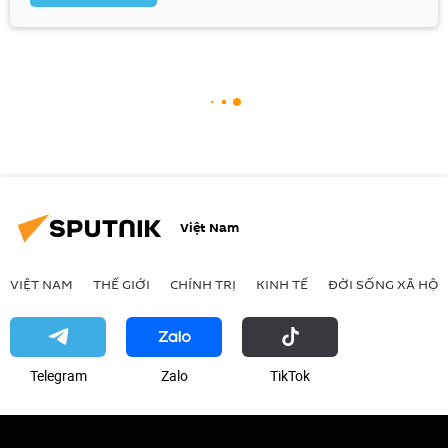
Việt Nam
VIỆT NAM
THẾ GIỚI
CHÍNH TRỊ
KINH TẾ
ĐỜI SỐNG XÃ HỘI
Telegram
Zalo
ТikТоk