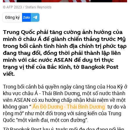
© AFP 2023 / Stefani Reynolds
Đăng ký
Trung Quốc phải tăng cường ảnh hưởng của
mình ở châu Á để giành chiến thắng trước Mỹ
trong bối cảnh tình hình địa chính trị phức tạp
đang thay đổi, đồng thời phải thành lập liên
minh với các nước ASEAN để duy trì thực
trạng vị thế của Bắc Kinh, tờ Bangkok Post
viết.
Trong bối cảnh bá quyền ngày càng tăng của Hoa Kỳ ở
khu vực châu Á - Thái Bình Dương, một số nước thành
viên ASEAN có xu hướng chấp nhận khái niệm về một
không gian “
Ấn Độ Dương - Thái Bình Dương
tự do và
rộng mở” như một đối trọng với sáng kiến​​ của Trung
Quốc “một vành đai, một con đường”.
Tờ Bangkok Post lưu ý, trước mối đe dọa đang nổi lên