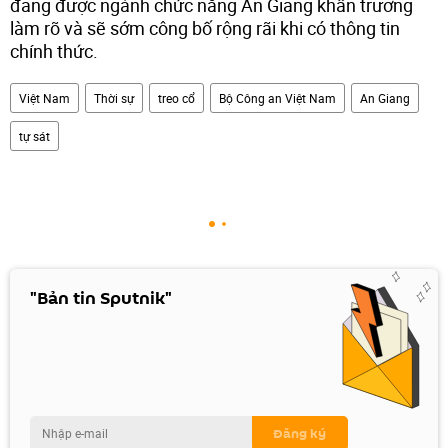
đang được ngành chức năng An Giang khẩn trương
làm rõ và sẽ sớm công bố rộng rãi khi có thông tin
chính thức.
Việt Nam
Thời sự
treo cổ
Bộ Công an Việt Nam
An Giang
tự sát
"Bản tin Sputnik"