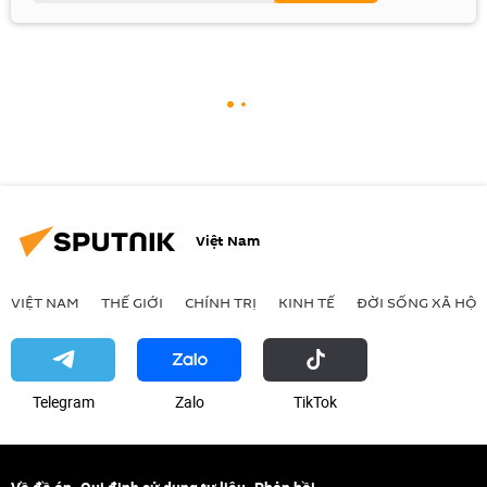
Việt Nam
VIỆT NAM
THẾ GIỚI
CHÍNH TRỊ
KINH TẾ
ĐỜI SỐNG XÃ HỘI
Telegram
Zalo
ТikТоk